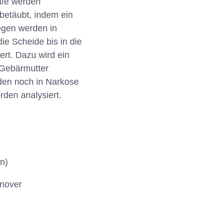
afe werden
 betäubt, indem ein
iegen werden in
ie Scheide bis in die
ert. Dazu wird ein
e Gebärmutter
den noch in Narkose
den analysiert.
n)
nnover