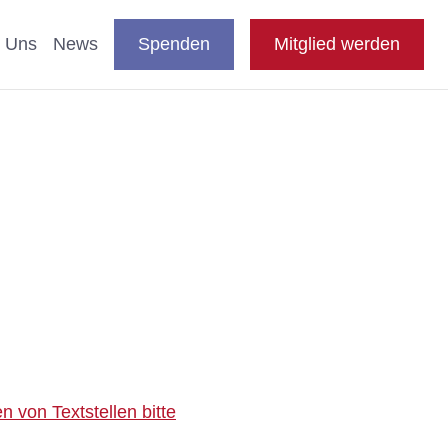
DE
auswählen
Suche
Shop
Presse
FAQ
EN
 Uns
News
Spenden
Mitglied werden
en
nde & Katzen
aftliche Studien
 Fachthemen
n
blikationen
e
 von Textstellen bitte