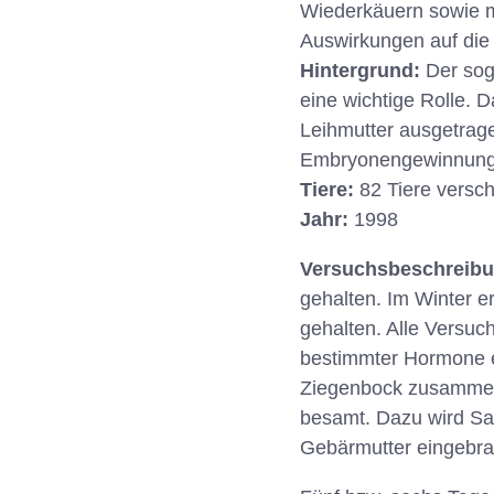
Wiederkäuern sowie m
Auswirkungen auf die 
Hintergrund:
Der sog
eine wichtige Rolle.
Leihmutter ausgetrage
Embryonengewinnung 
Tiere:
82 Tiere versc
Jahr:
1998
Versuchsbeschreib
gehalten. Im Winter er
gehalten. Alle Versuc
bestimmter Hormone ei
Ziegenbock zusammeng
besamt. Dazu wird Sam
Gebärmutter eingebra