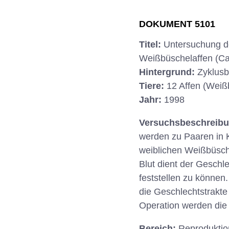
DOKUMENT 5101
Titel:
Untersuchung d
Weißbüschelaffen (Call
Hintergrund:
Zyklusb
Tiere:
12 Affen (Weiß
Jahr:
1998
Versuchsbeschreib
werden zu Paaren in 
weiblichen Weißbüsch
Blut dient der Gesch
feststellen zu können
die Geschlechtstrakte 
Operation werden die 
Bereich:
Reproduktio