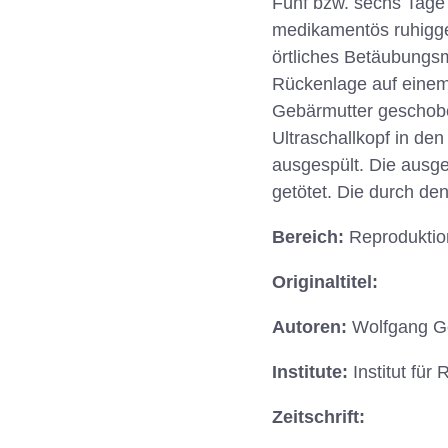
Fünf bzw. sechs Tage 
medikamentös ruhigges
örtliches Betäubungsmi
Rückenlage auf einem 
Gebärmutter geschoben
Ultraschallkopf in de
ausgespült. Die ausg
getötet. Die durch de
Bereich:
Reproduktio
Originaltitel:
Autoren:
Wolfgang Gö
Institute:
Institut fü
Zeitschrift: