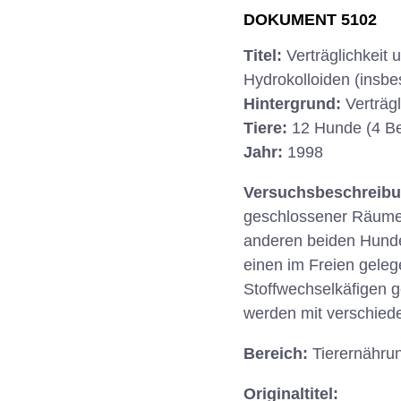
DOKUMENT 5102
Titel:
Verträglichkeit 
Hydrokolloiden (insb
Hintergrund:
Verträg
Tiere:
12 Hunde (4 Be
Jahr:
1998
Versuchsbeschreib
geschlossener Räume.
anderen beiden Hunde
einen im Freien geleg
Stoffwechselkäfigen 
werden mit verschiede
Bereich:
Tierernähru
Originaltitel: