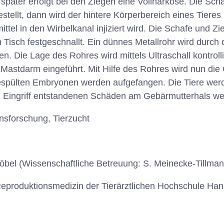
später erfolgt bei den Ziegen eine Vollnarkose. Die Sch
tellt, dann wird der hintere Körperbereich eines Tieres
ttel in den Wirbelkanal injiziert wird. Die Schafe und Z
Tisch festgeschnallt. Ein dünnes Metallrohr wird durch d
. Die Lage des Rohres wird mittels Ultraschall kontrolli
n Mastdarm eingeführt. Mit Hilfe des Rohres wird nun di
espülten Embryonen werden aufgefangen. Die Tiere wer
n Eingriff entstandenen Schäden am Gebärmutterhals wer
nsforschung, Tierzucht
bel (Wissenschaftliche Betreuung: S. Meinecke-Tillman
r Reproduktionsmedizin der Tierärztlichen Hochschule Ha