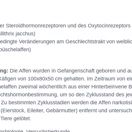
er Steroidhormonrezeptoren und des Oxytocinrezeptors 
ithrix jacchus)
edingte Veränderungen am Geschlechtstrakt von weibli
büschelaffen)
ung:
Die Affen wurden in Gefangenschaft geboren und a
Käfigen von 100x80x50 cm gehalten. Im Zeitraum von ei
elaffen zweimal wöchentlich aus einer Hinterbeinvene 
lechtshormonbestimmung, um so den Zyklusstand des jew
. Zu bestimmten Zyklusstadien werden die Affen narkotisi
(Eierstock, Eileiter, Gebärmutter) entfernt und untersuc
Tiere getötet.
nsbiologie, Versuchstierkunde