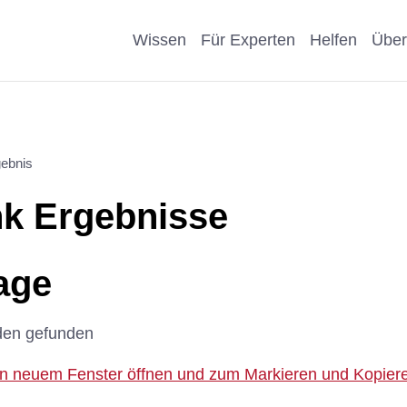
Wissen
Für Experten
Helfen
Über
Pro & Contra
Als Unternehmen helfen
Kosmetik
Krankheit
ebnis
eiter
Wissenschaftliche Argumente
Als Förderer/Förderin
Affen, Hu
Wissensch
k Ergebnisse
suche
spenden
Nachteile Tierversuche
Schule
Sonstige
arenz
Vererben
age
Stellungnahmen
Präventio
Eigene Pu
Spenden statt Schenken
den gefunden
Geschicht
 in neuem Fenster öffnen und zum Markieren und Kopieren