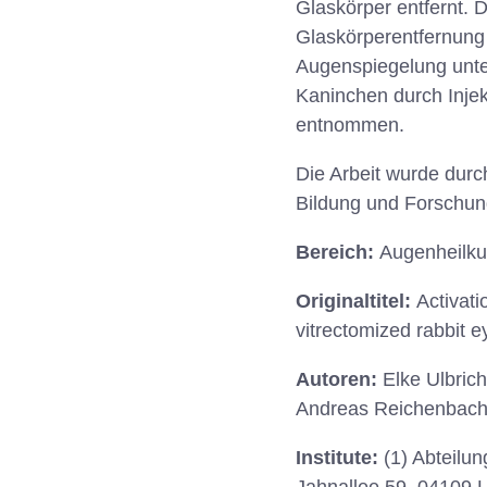
Glaskörper entfernt. D
Glaskörperentfernung 
Augenspiegelung unte
Kaninchen durch Inje
entnommen.
Die Arbeit wurde dur
Bildung und Forschung
Bereich:
Augenheilk
Originaltitel:
Activati
vitrectomized rabbit e
Autoren:
Elke Ulbric
Andreas Reichenbach 
Institute:
(1) Abteilun