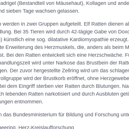
Madrigel (Bestandteil von Mäusehaut), Kollagen und an
nd sieben Tage wachsen gelassen.
werden in zwei Gruppen aufgeteilt. Elf Ratten dienen a
lung. Bei 35 Tieren wird durch 42-tägige Gabe von Doxo
künstlich eine sog. dilatative Kardiomyopathie erzeugt.
te Erweiterung des Herzmuskels, die, anders als beim M
ist. Bei den Ratten entwickelt sich eine Herzschwäche. F
andlungszeit wird unter Narkose das Brustbein der Ratt
en. Der zuvor hergestellte Zellring wird um das schlag
trollgruppe wird der Brustkorb eröffnet, ohne Herzgewebe
. Bei dem Eingriff sterben vier Ratten durch Blutungen. 
h lebenden Ratten narkotisiert und durch Ausbluten get
chungen entnommen.
h das Bundesministerium für Bildung und Forschung unte
neering, Herz-Kreislaufforschung