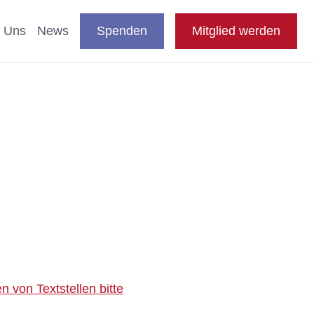
DE
auswählen
Suche
Shop
Presse
FAQ
EN
 Uns
News
Spenden
Mitglied werden
en
nde & Katzen
aftliche Studien
 Fachthemen
n
e
 von Textstellen bitte