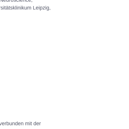
 Neuroscience,
itätsklinikum Leipzig,
 verbunden mit der