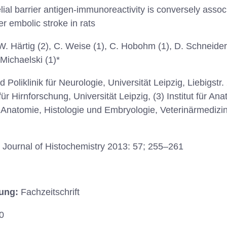
ial barrier antigen-immunoreactivity is conversely assoc
er embolic stroke in rats
 W. Härtig (2), C. Weise (1), C. Hobohm (1), D. Schneider
Michaelski (1)*
nd Poliklinik für Neurologie, Universität Leipzig, Liebigstr
für Hirnforschung, Universität Leipzig, (3) Institut für Ana
für Anatomie, Histologie und Embryologie, Veterinärmedizi
Journal of Histochemistry 2013: 57; 255–261
hung:
Fachzeitschrift
0