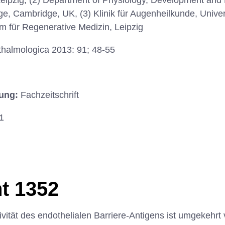
eipzig, (2) Department of Physiology, Development and
e, Cambridge, UK, (3) Klinik für Augenheilkunde, Univers
um für Regenerative Medizin, Leipzig
halmologica 2013: 91; 48-55
hung:
Fachzeitschrift
1
t 1352
vität des endothelialen Barriere-Antigens ist umgekehrt