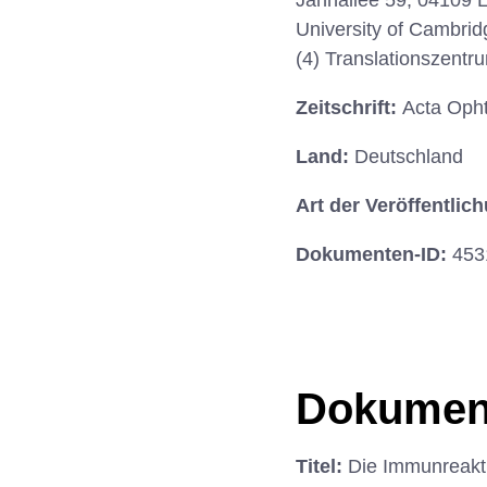
Jahnallee 59, 04109 L
University of Cambridg
(4) Translationszentr
Zeitschrift:
Acta Opht
Land:
Deutschland
Art der Veröffentlic
Dokumenten-ID:
453
Dokumen
Titel:
Die Immunreakti