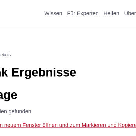
Wissen
Für Experten
Helfen
Über
Pro & Contra
Als Unternehmen helfen
Kosmetik
Krankheit
ebnis
eiter
Wissenschaftliche Argumente
Als Förderer/Förderin
Affen, Hu
Wissensch
k Ergebnisse
suche
spenden
Nachteile Tierversuche
Schule
Sonstige
arenz
Vererben
age
Stellungnahmen
Präventio
Spenden statt Schenken
den gefunden
Geschicht
 in neuem Fenster öffnen und zum Markieren und Kopieren