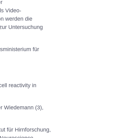
r
ls Video-
on werden die
 zur Untersuchung
ministerium für
ell reactivity in
er Wiedemann (3),
tut für Hirnforschung,