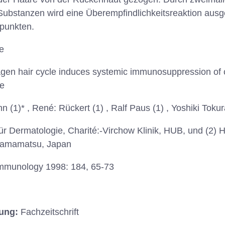
ubstanzen wird eine Überempfindlichkeitsreaktion ausg
tpunkten.
e
gen hair cycle induces systemic immunosuppression of 
ce
(1)* , René: Rückert (1) , Ralf Paus (1) , Yoshiki Tokur
t für Dermatologie, Charité:-Virchow Klinik, HUB, und (2
 Hamamatsu, Japan
Immunology 1998: 184, 65-73
hung:
Fachzeitschrift