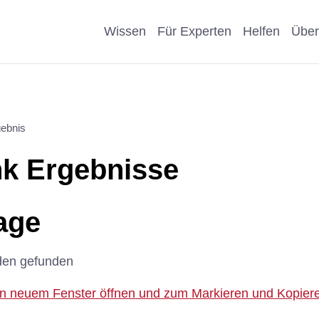
Wissen
Für Experten
Helfen
Über
Pro & Contra
Als Unternehmen helfen
Kosmetik
Krankheit
ebnis
eiter
Wissenschaftliche Argumente
Als Förderer/Förderin
Affen, Hu
Wissensch
k Ergebnisse
suche
spenden
Nachteile Tierversuche
Schule
Sonstige
arenz
Vererben
age
Stellungnahmen
Präventio
Eigene Pu
Spenden statt Schenken
den gefunden
Geschicht
 in neuem Fenster öffnen und zum Markieren und Kopieren