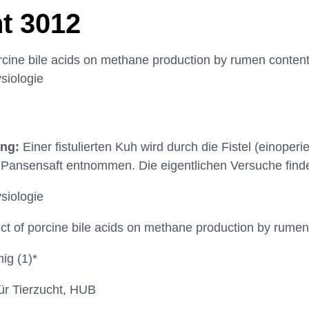
t 3012
rcine bile acids on methane production by rumen contents
siologie
ung:
Einer fistulierten Kuh wird durch die Fistel (einoperi
nsensaft entnommen. Die eigentlichen Versuche finden 
siologie
ct of porcine bile acids on methane production by rumen 
ig (1)*
 für Tierzucht, HUB