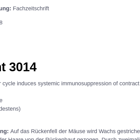
hung:
Fachzeitschrift
8
t 3014
 cycle induces systemic immunosuppression of contract h
e
destens)
ung:
Auf das Rückenfell der Mäuse wird Wachs gestriche
der Haare von der Rückenhaut gezogen. Durch zweimali