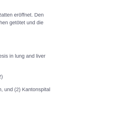
atten eröffnet. Den
hen getötet und die
is in lung and liver
2)
n, und (2) Kantonspital