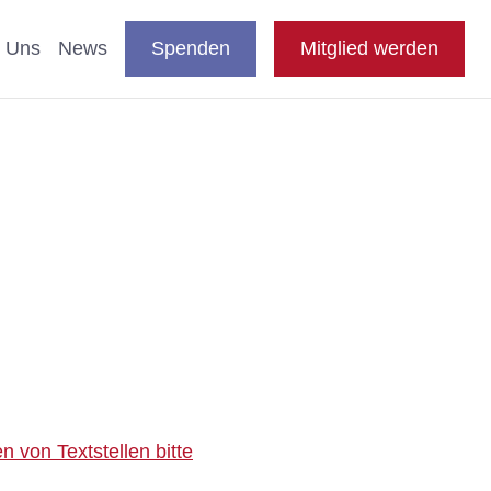
DE
auswählen
Suche
Shop
Presse
FAQ
EN
 Uns
News
Spenden
Mitglied werden
en
nde & Katzen
aftliche Studien
 Fachthemen
n
blikationen
e
 von Textstellen bitte