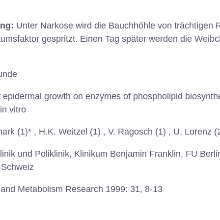
ung:
Unter Narkose wird die Bauchhöhle von trächtigen R
umsfaktor gespritzt. Einen Tag später werden die Weibc
unde
f epidermal growth on enzymes of phospholipid biosynthes
in vitro
rk (1)* , H.K. Weitzel (1) , V. Ragosch (1) , U. Lorenz (
inik und Poliklinik, Klinikum Benjamin Franklin, FU Berli
, Schweiz
and Metabolism Research 1999: 31, 8-13