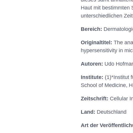
Haut mit bestimmten S
unterschiedlichen Zei
Bereich:
Dermatologi
Originaltitel:
The ana
hypersensitivity in mi
Autoren:
Udo Hofmann 
Institute:
(1)*Institu
School of Medicine,
Zeitschrift:
Cellular 
Land:
Deutschland
Art der Veröffentlic