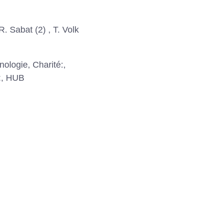
R. Sabat (2) , T. Volk
nologie, Charité:,
é:, HUB