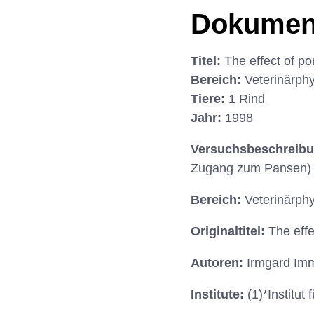
Dokumen
Titel:
The effect of po
Bereich:
Veterinärphy
Tiere:
1 Rind
Jahr:
1998
Versuchsbeschreib
Zugang zum Pansen) Pa
Bereich:
Veterinärphy
Originaltitel:
The effe
Autoren:
Irmgard Imm
Institute:
(1)*Institut