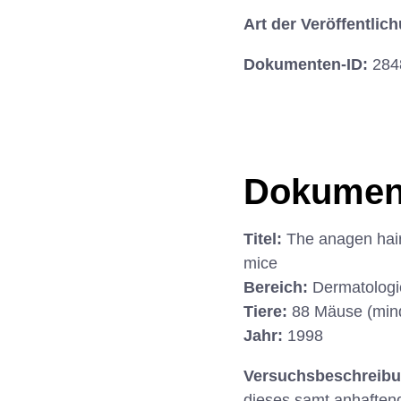
Art der Veröffentlic
Dokumenten-ID:
284
Dokumen
Titel:
The anagen hair
mice
Bereich:
Dermatologi
Tiere:
88 Mäuse (min
Jahr:
1998
Versuchsbeschreib
dieses samt anhaften