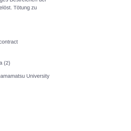
elöst. Tötung zu
contract
a (2)
) Hamamatsu University