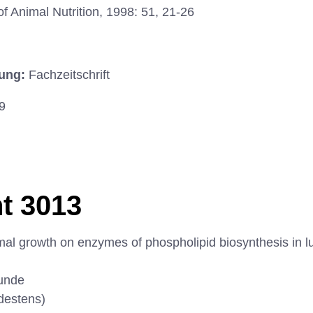
of Animal Nutrition, 1998: 51, 21-26
hung:
Fachzeitschrift
9
t 3013
mal growth on enzymes of phospholipid biosynthesis in lun
unde
destens)