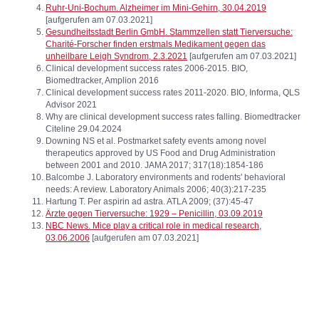
Ruhr-Uni-Bochum. Alzheimer im Mini-Gehirn, 30.04.2019
[aufgerufen am 07.03.2021]
Gesundheitsstadt Berlin GmbH. Stammzellen statt Tierversuche:
Charité-Forscher finden erstmals Medikament gegen das
unheilbare Leigh Syndrom, 2.3.2021
[aufgerufen am 07.03.2021]
Clinical development success rates 2006-2015. BIO,
Biomedtracker, Amplion 2016
Clinical development success rates 2011-2020. BIO, Informa, QLS
Advisor 2021
Why are clinical development success rates falling. Biomedtracker
Citeline 29.04.2024
Downing NS et al. Postmarket safety events among novel
therapeutics approved by US Food and Drug Administration
between 2001 and 2010. JAMA 2017; 317(18):1854-186
Balcombe J. Laboratory environments and rodents' behavioral
needs: A review. Laboratory Animals 2006; 40(3):217-235
Hartung T. Per aspirin ad astra. ATLA 2009; (37):45-47
Ärzte gegen Tierversuche: 1929 – Penicillin, 03.09.2019
NBC News. Mice play a critical role in medical research,
03.06.2006
[aufgerufen am 07.03.2021]