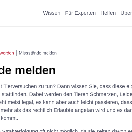
Wissen
Für Experten
Helfen
Über
Pro & Contra
Als Unternehmen helfen
Kosmetik
Krankheit
 werden
Missstände melden
eiter
Wissenschaftliche Argumente
Als Förderer/Förderin
Affen, Hu
Wissensch
de melden
suche
spenden
Nachteile Tierversuche
Schule
Sonstige
it Tierversuchen zu tun? Dann wissen Sie, dass diese eig
arenz
Vererben
 stattfinden. Dabei werden den Tieren Schmerzen, Lei
Stellungnahmen
Präventio
ht meist legal, es kann aber auch leicht passieren, dass
Spenden statt Schenken
Geschicht
 mehr als das rechtlich Erlaubte angetan wird und es dam
n kommt.
Strafverfolgung oft nicht möglich, da sie selten davon e