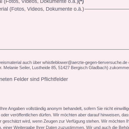
l (Fotos, Videos, Dokumente o.ä.)
(*)
rial (Fotos, Videos, Dokumente o.ä.)
ismaterial auch über whistleblower@aerzte-gegen-tierversuche.de 
Dr. Melanie Seiler, Lustheide 85, 51427 Bergisch Gladbach) zukomme
eten Felder sind Pflichtfelder
hre Angaben vollständig anonym behandelt, sofern Sie nicht einwillig
er veröffentlichen dürfen. Wir möchten aber darauf hinweisen, dass
 geschätzt wird, wenn Zeugen zur Verfügung stehen. Wir möchten I
en, einer Weitergabe Ihrer Daten zuzustimmen. Wir und auch die Behör