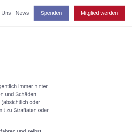
DE
auswählen
Suche
Shop
Presse
FAQ
EN
 Uns
News
Spenden
Mitglied werden
en
nde & Katzen
aftliche Studien
 Fachthemen
entlich immer hinter
den und Schäden
n
 (absichtlich oder
e
it zu Straftaten oder
rfahren und selbst