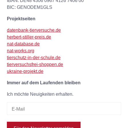
IBAN: DE48 4306 0967 4126 7406 00
BIC: GENODEM1GLS
Projektseiten
datenbank-tierversuche.de
herbert-stiller-preis.de
nat-database.de
nat-works.org
tierschutz-in-der-schule.de
tierversuchsfrei-shoppen.de
ukraine-projekt.de
Immer auf dem Laufenden bleiben
Ich möchte Neuigkeiten erhalten.