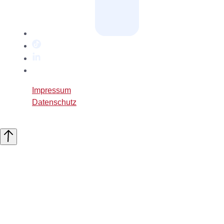
TikTok
LinkedIn
Twitter
/
Impressum
X
Datenschutz
Nach
oben