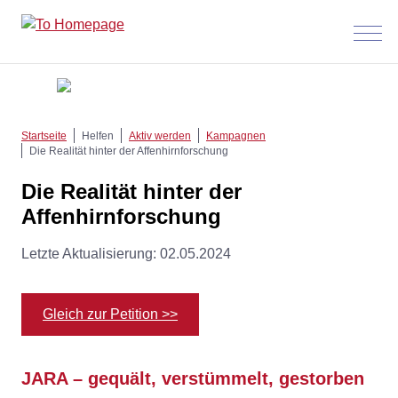
Menü
anzeig
Startseite
Helfen
Aktiv werden
Kampagnen
Die Realität hinter der Affenhirnforschung
Die Realität hinter der
Affenhirnforschung
Letzte Aktualisierung: 02.05.2024
Gleich zur Petition >>
JARA – gequält, verstümmelt, gestorben