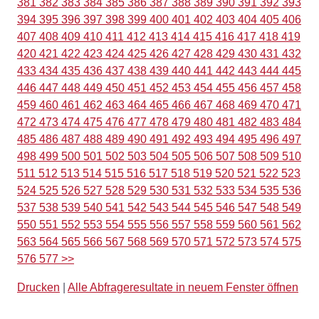
381
382
383
384
385
386
387
388
389
390
391
392
393
394
395
396
397
398
399
400
401
402
403
404
405
406
407
408
409
410
411
412
413
414
415
416
417
418
419
420
421
422
423
424
425
426
427
428
429
430
431
432
433
434
435
436
437
438
439
440
441
442
443
444
445
446
447
448
449
450
451
452
453
454
455
456
457
458
459
460
461
462
463
464
465
466
467
468
469
470
471
472
473
474
475
476
477
478
479
480
481
482
483
484
485
486
487
488
489
490
491
492
493
494
495
496
497
498
499
500
501
502
503
504
505
506
507
508
509
510
511
512
513
514
515
516
517
518
519
520
521
522
523
524
525
526
527
528
529
530
531
532
533
534
535
536
537
538
539
540
541
542
543
544
545
546
547
548
549
550
551
552
553
554
555
556
557
558
559
560
561
562
563
564
565
566
567
568
569
570
571
572
573
574
575
576
577
>>
Drucken
|
Alle Abfrageresultate in neuem Fenster öffnen