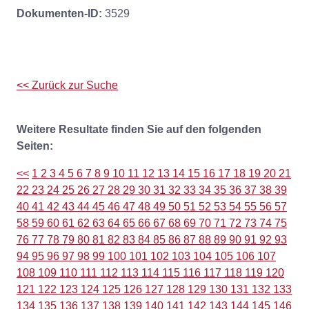
Dokumenten-ID:
3529
<< Zurück zur Suche
Weitere Resultate finden Sie auf den folgenden
Seiten:
<<
1
2
3
4
5
6
7
8
9
10
11
12
13
14
15
16
17
18
19
20
21
22
23
24
25
26
27
28
29
30
31
32
33
34
35
36
37
38
39
40
41
42
43
44
45
46
47
48
49
50
51
52
53
54
55
56
57
58
59
60
61
62
63
64
65
66
67
68
69
70
71
72
73
74
75
76
77
78
79
80
81
82
83
84
85
86
87
88
89
90
91
92
93
94
95
96
97
98
99
100
101
102
103
104
105
106
107
108
109
110
111
112
113
114
115
116
117
118
119
120
121
122
123
124
125
126
127
128
129
130
131
132
133
134
135
136
137
138
139
140
141
142
143
144
145
146