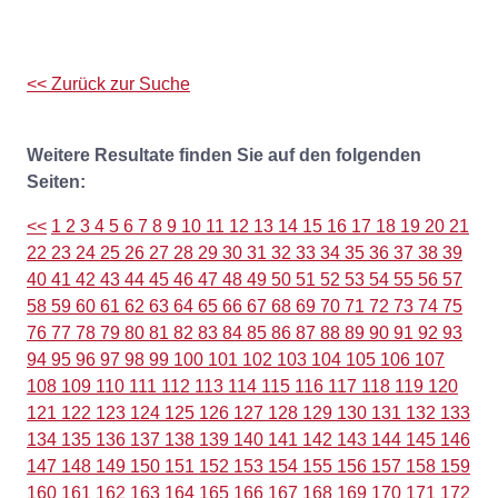
<< Zurück zur Suche
Weitere Resultate finden Sie auf den folgenden
Seiten:
<<
1
2
3
4
5
6
7
8
9
10
11
12
13
14
15
16
17
18
19
20
21
22
23
24
25
26
27
28
29
30
31
32
33
34
35
36
37
38
39
40
41
42
43
44
45
46
47
48
49
50
51
52
53
54
55
56
57
58
59
60
61
62
63
64
65
66
67
68
69
70
71
72
73
74
75
76
77
78
79
80
81
82
83
84
85
86
87
88
89
90
91
92
93
94
95
96
97
98
99
100
101
102
103
104
105
106
107
108
109
110
111
112
113
114
115
116
117
118
119
120
121
122
123
124
125
126
127
128
129
130
131
132
133
134
135
136
137
138
139
140
141
142
143
144
145
146
147
148
149
150
151
152
153
154
155
156
157
158
159
160
161
162
163
164
165
166
167
168
169
170
171
172