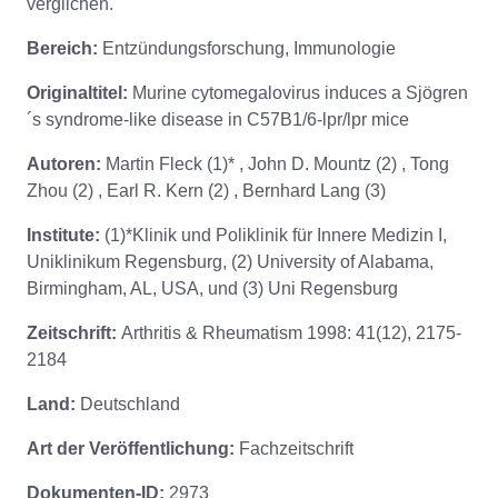
verglichen.
Bereich:
Entzündungsforschung, Immunologie
Originaltitel:
Murine cytomegalovirus induces a Sjögren
´s syndrome-like disease in C57B1/6-lpr/lpr mice
Autoren:
Martin Fleck (1)* , John D. Mountz (2) , Tong
Zhou (2) , Earl R. Kern (2) , Bernhard Lang (3)
Institute:
(1)*Klinik und Poliklinik für Innere Medizin I,
Uniklinikum Regensburg, (2) University of Alabama,
Birmingham, AL, USA, und (3) Uni Regensburg
Zeitschrift:
Arthritis & Rheumatism 1998: 41(12), 2175-
2184
Land:
Deutschland
Art der Veröffentlichung:
Fachzeitschrift
Dokumenten-ID:
2973