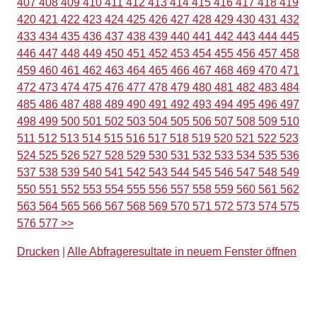
407
408
409
410
411
412
413
414
415
416
417
418
419
420
421
422
423
424
425
426
427
428
429
430
431
432
433
434
435
436
437
438
439
440
441
442
443
444
445
446
447
448
449
450
451
452
453
454
455
456
457
458
459
460
461
462
463
464
465
466
467
468
469
470
471
472
473
474
475
476
477
478
479
480
481
482
483
484
485
486
487
488
489
490
491
492
493
494
495
496
497
498
499
500
501
502
503
504
505
506
507
508
509
510
511
512
513
514
515
516
517
518
519
520
521
522
523
524
525
526
527
528
529
530
531
532
533
534
535
536
537
538
539
540
541
542
543
544
545
546
547
548
549
550
551
552
553
554
555
556
557
558
559
560
561
562
563
564
565
566
567
568
569
570
571
572
573
574
575
576
577
>>
Drucken
|
Alle Abfrageresultate in neuem Fenster öffnen