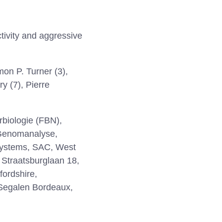
ctivity and aggressive
mon P. Turner (3),
y (7), Pierre
erbiologie (FBN),
 Genomanalyse,
k Systems, SAC, West
 Straatsburglaan 18,
ordshire,
 Segalen Bordeaux,