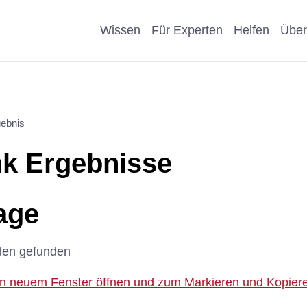
Wissen
Für Experten
Helfen
Über
Pro & Contra
Als Unternehmen helfen
Kosmetik
Krankheit
ebnis
eiter
Wissenschaftliche Argumente
Als Förderer/Förderin
Affen, Hu
Wissensch
k Ergebnisse
suche
spenden
Nachteile Tierversuche
Schule
Sonstige
arenz
Vererben
age
Stellungnahmen
Präventio
Eigene Pu
Spenden statt Schenken
den gefunden
Geschicht
 in neuem Fenster öffnen und zum Markieren und Kopieren