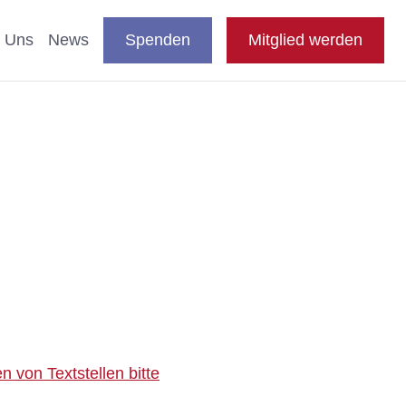
DE
auswählen
Suche
Shop
Presse
FAQ
EN
 Uns
News
Spenden
Mitglied werden
en
nde & Katzen
aftliche Studien
 Fachthemen
n
blikationen
e
 von Textstellen bitte