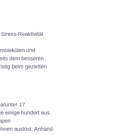
tress-Reaktivität
smolekülen und
seits dem besseren
istig beim gezielten
arunter 17
 einige hundert aus
ppen
ihnen auslöst. Anhand