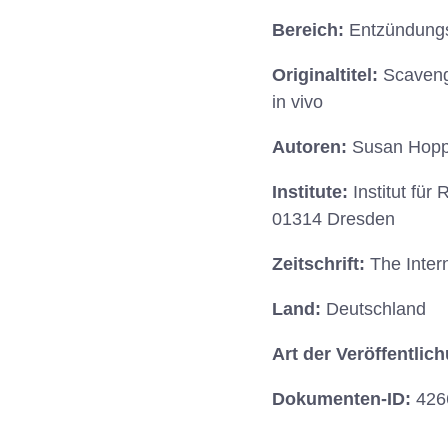
Bereich:
Entzündungs
Originaltitel:
Scavenge
in vivo
Autoren:
Susan Hopp
Institute:
Institut fü
01314 Dresden
Zeitschrift:
The Inter
Land:
Deutschland
Art der Veröffentlic
Dokumenten-ID:
426