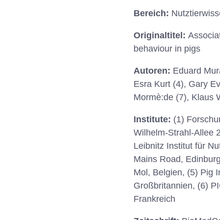
Bereich:
Nutztierwis
Originaltitel:
Associat
behaviour in pigs
Autoren:
Eduard Murá:
Esra Kurt (4), Gary Ev
Mormè:de (7), Klaus 
Institute:
(1) Forschun
Wilhelm-Strahl-Allee
Leibnitz Institut für
Mains Road, Edinburgh
Mol, Belgien, (5) Pi
Großbritannien, (6) P
Frankreich