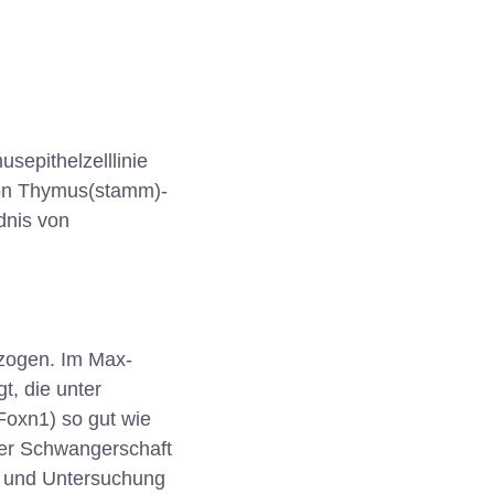
sepithelzelllinie
von Thymus(stamm)-
dnis von
ezogen. Im Max-
t, die unter
Foxn1) so gut wie
er Schwangerschaft
ng und Untersuchung