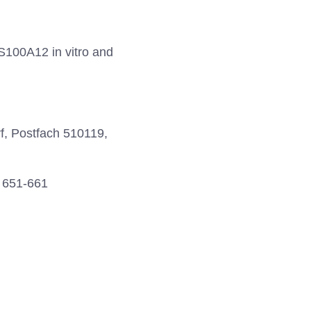
 S100A12 in vitro and
f, Postfach 510119,
, 651-661