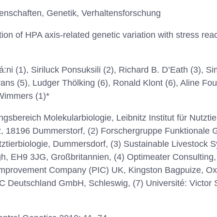
senschaften, Genetik, Verhaltensforschung
ion of HPA axis-related genetic variation with stress rea
ni (1), Siriluck Ponsuksili (2), Richard B. D’Eath (3), Si
ans (5), Ludger Thölking (6), Ronald Klont (6), Aline Four
Wimmers (1)*
gsbereich Molekularbiologie, Leibnitz Institut für Nutzti
 2, 18196 Dummerstorf, (2) Forschergruppe Funktionale
 Nutztierbiologie, Dummersdorf, (3) Sustainable Livestoc
, EH9 3JG, Großbritannien, (4) Optimeater Consulting,
g Improvement Company (PIC) UK, Kingston Bagpuize, Oxf
IC Deutschland GmbH, Schleswig, (7) Université: Victor