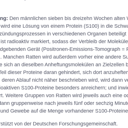
ung:
Den männlichen sieben bis dreizehn Wochen alten 
wird eine Lösung von einem Protein (S100) in die Schw
ündungsprozessen in verschiedenen Organen beteiligt is
st radioaktiv markiert, sodass der Verbleib der Molekül
bildgebenden Gerät (Positronen-Emissions-Tomograph = 
 Manchen Ratten wird außerdem vorher eine andere Su
ie sich an dieselben Anheftungsmolekülen an Zielzellen 
Teil dieser Proteine daran gehindert, sich dort anzuheft
eren Ablauf nicht näher beschrieben wird, wird dann ve
ioaktiven S100-Proteine besonders anreichern; und inw
rt. Weitere Gruppen von Ratten wird jeweils auch eine 
 dann gruppenweise nach jeweils fünf oder sechzig Minut
und Gewebe auf die Menge vorhandener S100-Proteine 
erstützt von der Deutschen Forschungsgemeinschaft.