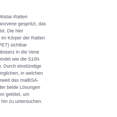
Wistar-Ratten
anzvene gespritzt, das
t. Die hier
e im Körper der Ratten
PET) sichtbar
bstanz in die Vene
bindet wie die S100-
en. Durch einstündige
rglichen, in welchen
ieweit das malBSA-
oder beide Lösungen
en getötet, um
hin zu untersuchen.