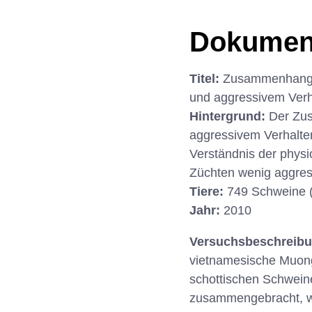
Dokumen
Titel:
Zusammenhang v
und aggressivem Verh
Hintergrund:
Der Zu
aggressivem Verhalten
Verständnis der physio
Züchten wenig aggres
Tiere:
749 Schweine 
Jahr:
2010
Versuchsbeschreib
vietnamesische Muong
schottischen Schwein
zusammengebracht, wa