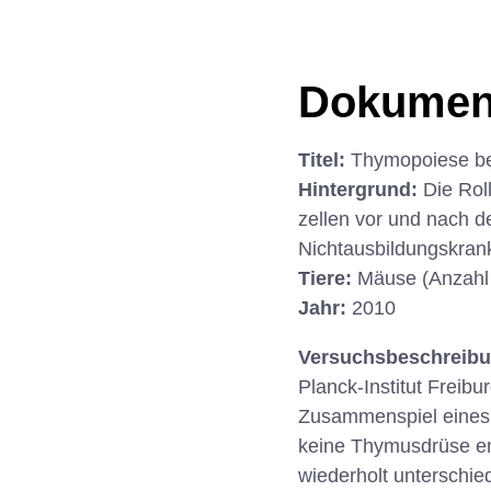
Dokumen
Titel:
Thymopoiese bei
Hintergrund:
Die Rol
zellen vor und nach d
Nichtausbildungskran
Tiere:
Mäuse (Anzahl
Jahr:
2010
Versuchsbeschreib
Planck-Institut Freib
Zusammenspiel eines G
keine Thymusdrüse en
wiederholt unterschie