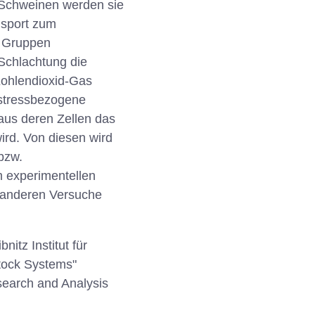
 Schweinen werden sie
nsport zum
m Gruppen
Schlachtung die
Kohlendioxid-Gas
stressbezogene
us deren Zellen das
ird. Von diesen wird
bzw.
m experimentellen
ie anderen Versuche
tz Institut für
stock Systems"
search and Analysis