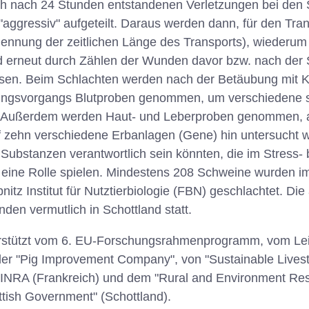
ch nach 24 Stunden entstandenen Verletzungen bei den
"aggressiv" aufgeteilt. Daraus werden dann, für den Tra
ennung der zeitlichen Länge des Transports), wiederu
 erneut durch Zählen der Wunden davor bzw. nach der 
ssen. Beim Schlachten werden nach der Betäubung mit 
ungsvorgangs Blutproben genommen, um verschiedene 
. Außerdem werden Haut- und Leberproben genommen, a
 zehn verschiedene Erbanlagen (Gene) hin untersucht w
 Substanzen verantwortlich sein könnten, die im Stress- 
 eine Rolle spielen. Mindestens 208 Schweine wurden i
nitz Institut für Nutztierbiologie (FBN) geschlachtet. D
den vermutlich in Schottland statt.
rstützt vom 6. EU-Forschungsrahmenprogramm, vom Leibni
 der "Pig Improvement Company", von "Sustainable Live
n INRA (Frankreich) und dem "Rural and Environment Re
ttish Government" (Schottland).