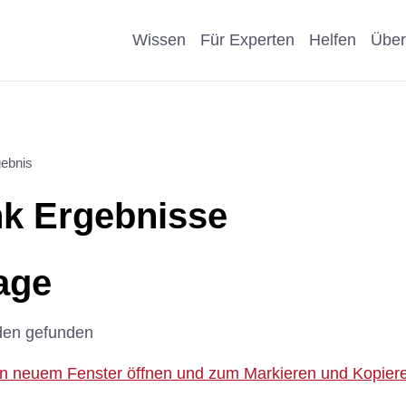
Wissen
Für Experten
Helfen
Über
Pro & Contra
Als Unternehmen helfen
Kosmetik
Krankheit
ebnis
eiter
Wissenschaftliche Argumente
Als Förderer/Förderin
Affen, Hu
Wissensch
k Ergebnisse
suche
spenden
Nachteile Tierversuche
Schule
Sonstige
arenz
Vererben
age
Stellungnahmen
Präventio
Spenden statt Schenken
den gefunden
Geschicht
 in neuem Fenster öffnen und zum Markieren und Kopieren