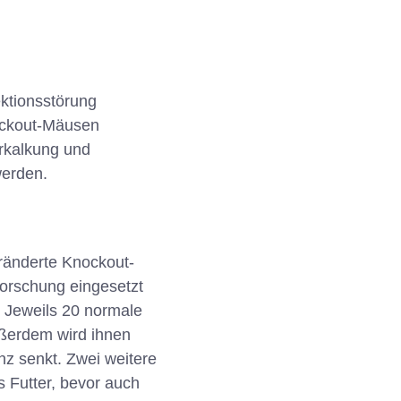
ktionsstörung
nockout-Mäusen
rkalkung und
werden.
ränderte Knockout-
orschung eingesetzt
. Jeweils 20 normale
ußerdem wird ihnen
nz senkt. Zwei weitere
 Futter, bevor auch