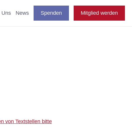
DE
auswählen
Suche
Shop
Presse
FAQ
EN
 Uns
News
Spenden
Mitglied werden
en
nde & Katzen
aftliche Studien
 Fachthemen
n
e
 von Textstellen bitte