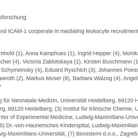
sforschung
d ICAM-1 cooperate in mediating leukocyte recruitment
hold (1), Anna Kamphues (1), Ingrid Hepper (4), Monika
ocher (4), Victoria Zablotskaya (1), Kirsten Buschmann (
 Schymeinsky (4), Eduard Ryschich (3), Johannes Poesch
Nawroth (2), Markus Moser (8), Barbara Walzog (4), Angel
*
ng für Neonatale Medizin, Universität Heidelberg, 69120 
erg, 69120 Heidelberg, (3) Institut für Klinische Chemie, 
nter of Experimental Medicine, Ludwig-Maximilians-Univer
) Dr.-von-Haunersches Kinderspital, Ludwig-Maximilians-
ig-Maximilians-Universität, (7) Biosistemi d.o.o., Zagreb