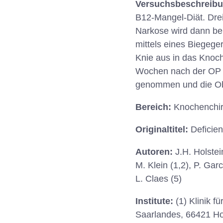
Versuchsbeschreib
B12-Mangel-Diät. Dre
Narkose wird dann be
mittels eines Biegege
Knie aus in das Knoch
Wochen nach der OP w
genommen und die Obe
Bereich:
Knochenchir
Originaltitel:
Deficien
Autoren:
J.H. Holstei
M. Klein (1,2), P. Gar
L. Claes (5)
Institute:
(1) Klinik 
Saarlandes, 66421 Homb