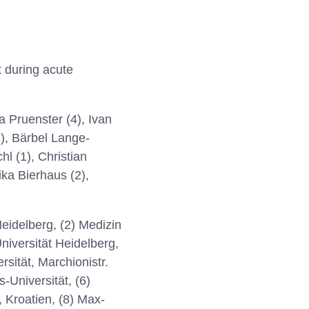
 during acute
 Pruenster (4), Ivan
1), Bärbel Lange-
l (1), Christian
ika Bierhaus (2),
Heidelberg, (2) Medizin
Universität Heidelberg,
sität, Marchionistr.
Universität, (6)
, Kroatien, (8) Max-