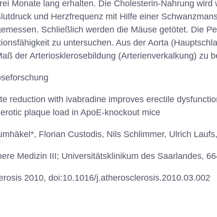
ei Monate lang erhalten. Die Cholesterin-Nahrung wird 
utdruck und Herzfrequenz mit Hilfe einer Schwanzmansc
 gemessen. Schließlich werden die Mäuse getötet. Die P
ktionsfähigkeit zu untersuchen. Aus der Aorta (Hauptsch
aß der Arteriosklerosebildung (Arterienverkalkung) zu be
roseforschung
te reduction with ivabradine improves erectile dysfunction
lerotic plaque load in ApoE-knockout mice
häkel*, Florian Custodis, Nils Schlimmer, Ulrich Lauf
Innere Medizin III; Universitätsklinikum des Saarlandes,
erosis 2010, doi:10.1016/j.atherosclerosis.2010.03.002