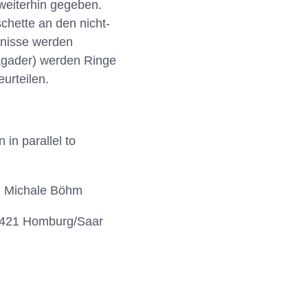
weiterhin gegeben.
hette an den nicht-
enisse werden
lagader) werden Ringe
urteilen.
 in parallel to
s, Michale Böhm
 66421 Homburg/Saar