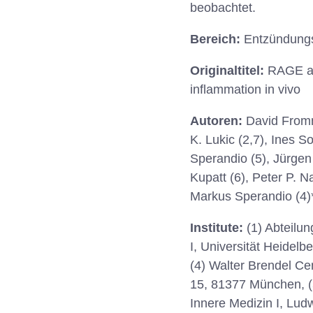
beobachtet.
Bereich:
Entzündung
Originaltitel:
RAGE an
inflammation in vivo
Autoren:
David Fromm
K. Lukic (2,7), Ines S
Sperandio (5), Jürgen
Kupatt (6), Peter P. 
Markus Sperandio (4)
Institute:
(1) Abteilu
I, Universität Heidelb
(4) Walter Brendel Ce
15, 81377 München, (5
Innere Medizin I, Ludw