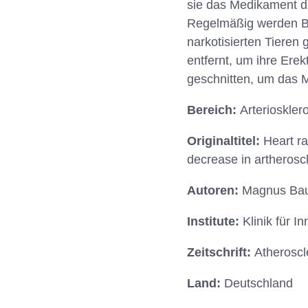
sie das Medikament dr
Regelmäßig werden Bl
narkotisierten Tieren
entfernt, um ihre Ere
geschnitten, um das M
Bereich:
Arterioskle
Originaltitel:
Heart ra
decrease in artherosc
Autoren:
Magnus Baum
Institute:
Klinik für 
Zeitschrift:
Atheroscl
Land:
Deutschland