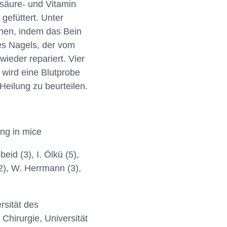
säure- und Vitamin
efüttert. Unter
hen, indem das Bein
nes Nagels, der vom
ieder repariert. Vier
wird eine Blutprobe
ilung zu beurteilen.
ing in mice
eid (3), I. Ölkü (5),
(2), W. Herrmann (3),
rsität des
Chirurgie, Universität