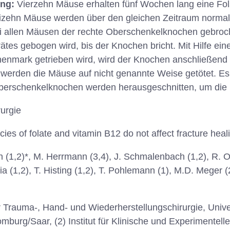
ung:
Vierzehn Mäuse erhalten fünf Wochen lang eine Fol
izehn Mäuse werden über den gleichen Zeitraum normal g
i allen Mäusen der rechte Oberschenkelknochen gebroc
rätes gebogen wird, bis der Knochen bricht. Mit Hilfe ei
enmark getrieben wird, wird der Knochen anschließend w
erden die Mäuse auf nicht genannte Weise getötet. Es 
rschenkelknochen werden herausgeschnitten, um die He
urgie
cies of folate and vitamin B12 do not affect fracture heal
n (1,2)*, M. Herrmann (3,4), J. Schmalenbach (1,2), R. Ob
cia (1,2), T. Histing (1,2), T. Pohlemann (1), M.D. Meger 
für Trauma-, Hand- und Wiederherstellungschirurgie, Unive
urg/Saar, (2) Institut für Klinische und Experimentelle 