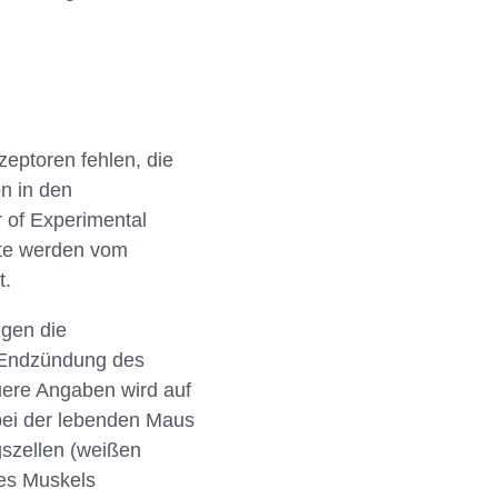
eptoren fehlen, die
n in den
r of Experimental
nte werden vom
t.
egen die
e Endzündung des
uere Angaben wird auf
 bei der lebenden Maus
gszellen (weißen
es Muskels