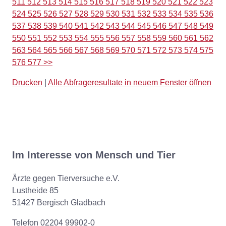
511
512
513
514
515
516
517
518
519
520
521
522
523
524
525
526
527
528
529
530
531
532
533
534
535
536
537
538
539
540
541
542
543
544
545
546
547
548
549
550
551
552
553
554
555
556
557
558
559
560
561
562
563
564
565
566
567
568
569
570
571
572
573
574
575
576
577
>>
Drucken
|
Alle Abfrageresultate in neuem Fenster öffnen
Im Interesse von Mensch und Tier
Ärzte gegen Tierversuche e.V.
Lustheide 85
51427 Bergisch Gladbach
Telefon 02204 99902-0