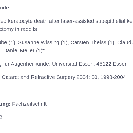
unde
d keratocyte death after laser-assisted subepithelial k
ctomy in rabbits
e (1), Susanne Wissing (1), Carsten Theiss (1), Claud
, Daniel Meller (1)*
ng für Augenheilkunde, Universität Essen, 45122 Essen
f Catarct and Refractive Surgery 2004: 30, 1998-2004
hung:
Fachzeitschrift
2