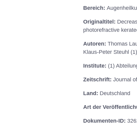
Bereich:
Augenheilk
Originaltitel:
Decrease
photorefractive kerate
Autoren:
Thomas Laub
Klaus-Peter Steuhl (1)
Institute:
(1) Abteilu
Zeitschrift:
Journal o
Land:
Deutschland
Art der Veröffentlic
Dokumenten-ID:
326