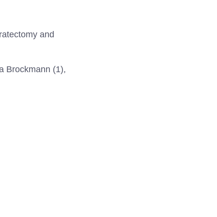
eratectomy and
ia Brockmann (1),