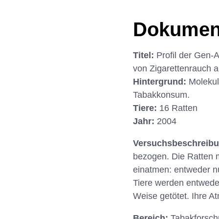
Dokumen
Titel:
Profil der Gen
von Zigarettenrauch 
Hintergrund:
Moleku
Tabakkonsum.
Tiere:
16 Ratten
Jahr:
2004
Versuchsbeschreib
bezogen. Die Ratten 
einatmen: entweder nu
Tiere werden entweder
Weise getötet. Ihre 
Bereich:
Tabakforsc