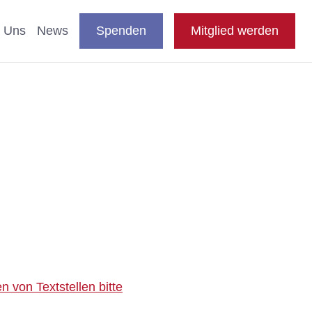
DE
auswählen
Suche
Shop
Presse
FAQ
EN
 Uns
News
Spenden
Mitglied werden
en
nde & Katzen
aftliche Studien
 Fachthemen
n
e
 von Textstellen bitte