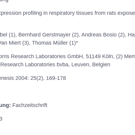
ression profiling in respiratory tissues from rats expo
el (1), Bernhard Gerstmayer (2), Andreas Bosio (2), H
an Miert (3), Thomas Müller (1)*
Morris Research Laboratories GmbH, 51149 Köln, (2) Me
is Research Laboratories bvba, Leuven, Belgien
nesis 2004: 25(2), 169-178
hung:
Fachzeitschrift
3