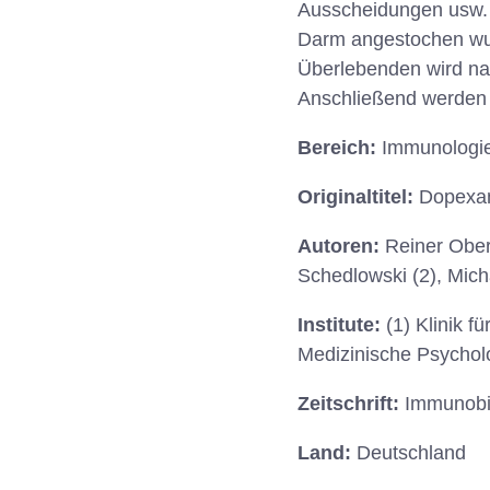
Ausscheidungen usw. f
Darm angestochen wurd
Überlebenden wird na
Anschließend werden d
Bereich:
Immunologie
Originaltitel:
Dopexam
Autoren:
Reiner Ober
Schedlowski (2), Mich
Institute:
(1) Klinik f
Medizinische Psycholo
Zeitschrift:
Immunobi
Land:
Deutschland