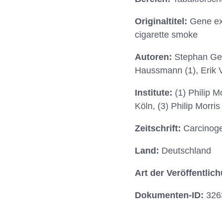
Originaltitel:
Gene exp
cigarette smoke
Autoren:
Stephan Geb
Haussmann (1), Erik V
Institute:
(1) Philip 
Köln, (3) Philip Morr
Zeitschrift:
Carcinoge
Land:
Deutschland
Art der Veröffentlic
Dokumenten-ID:
326