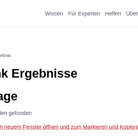
Wissen
Für Experten
Helfen
Über
Pro & Contra
Als Unternehmen helfen
Kosmetik
Krankheit
ebnis
eiter
Wissenschaftliche Argumente
Als Förderer/Förderin
Affen, Hu
Wissensch
k Ergebnisse
suche
spenden
Nachteile Tierversuche
Schule
Sonstige
arenz
Vererben
age
Stellungnahmen
Präventio
Spenden statt Schenken
den gefunden
Geschicht
 in neuem Fenster öffnen und zum Markieren und Kopieren