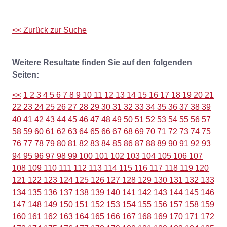
<< Zurück zur Suche
Weitere Resultate finden Sie auf den folgenden
Seiten:
<<
1
2
3
4
5
6
7
8
9
10
11
12
13
14
15
16
17
18
19
20
21
22
23
24
25
26
27
28
29
30
31
32
33
34
35
36
37
38
39
40
41
42
43
44
45
46
47
48
49
50
51
52
53
54
55
56
57
58
59
60
61
62
63
64
65
66
67
68
69
70
71
72
73
74
75
76
77
78
79
80
81
82
83
84
85
86
87
88
89
90
91
92
93
94
95
96
97
98
99
100
101
102
103
104
105
106
107
108
109
110
111
112
113
114
115
116
117
118
119
120
121
122
123
124
125
126
127
128
129
130
131
132
133
134
135
136
137
138
139
140
141
142
143
144
145
146
147
148
149
150
151
152
153
154
155
156
157
158
159
160
161
162
163
164
165
166
167
168
169
170
171
172