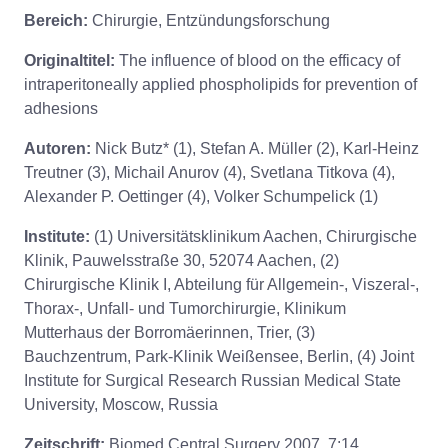
Bereich:
Chirurgie, Entzündungsforschung
Originaltitel:
The influence of blood on the efficacy of
intraperitoneally applied phospholipids for prevention of
adhesions
Autoren:
Nick Butz* (1), Stefan A. Müller (2), Karl-Heinz
Treutner (3), Michail Anurov (4), Svetlana Titkova (4),
Alexander P. Oettinger (4), Volker Schumpelick (1)
Institute:
(1) Universitätsklinikum Aachen, Chirurgische
Klinik, Pauwelsstraße 30, 52074 Aachen, (2)
Chirurgische Klinik I, Abteilung für Allgemein-, Viszeral-,
Thorax-, Unfall- und Tumorchirurgie, Klinikum
Mutterhaus der Borromäerinnen, Trier, (3)
Bauchzentrum, Park-Klinik Weißensee, Berlin, (4) Joint
Institute for Surgical Research Russian Medical State
University, Moscow, Russia
Zeitschrift:
Biomed Central Surgery 2007, 7:14