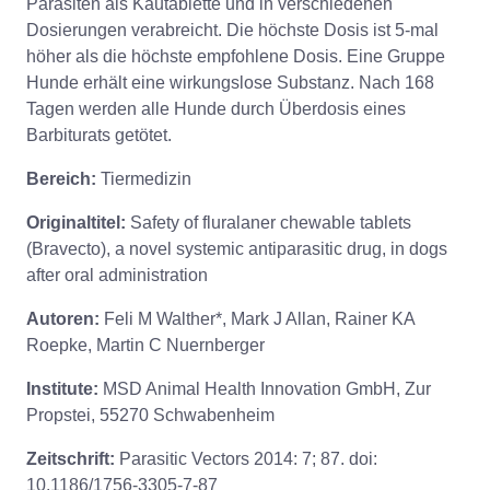
Parasiten als Kautablette und in verschiedenen
Dosierungen verabreicht. Die höchste Dosis ist 5-mal
höher als die höchste empfohlene Dosis. Eine Gruppe
Hunde erhält eine wirkungslose Substanz. Nach 168
Tagen werden alle Hunde durch Überdosis eines
Barbiturats getötet.
Bereich:
Tiermedizin
Originaltitel:
Safety of fluralaner chewable tablets
(Bravecto), a novel systemic antiparasitic drug, in dogs
after oral administration
Autoren:
Feli M Walther*, Mark J Allan, Rainer KA
Roepke, Martin C Nuernberger
Institute:
MSD Animal Health Innovation GmbH, Zur
Propstei, 55270 Schwabenheim
Zeitschrift:
Parasitic Vectors 2014: 7; 87. doi:
10.1186/1756-3305-7-87