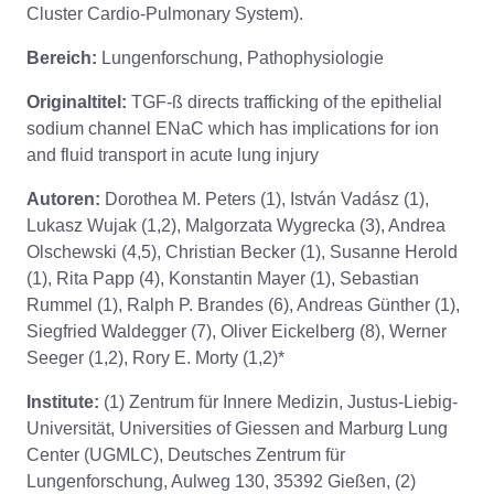
Cluster Cardio-Pulmonary System).
Bereich:
Lungenforschung, Pathophysiologie
Originaltitel:
TGF-ß directs trafficking of the epithelial
sodium channel ENaC which has implications for ion
and fluid transport in acute lung injury
Autoren:
Dorothea M. Peters (1), István Vadász (1),
Lukasz Wujak (1,2), Malgorzata Wygrecka (3), Andrea
Olschewski (4,5), Christian Becker (1), Susanne Herold
(1), Rita Papp (4), Konstantin Mayer (1), Sebastian
Rummel (1), Ralph P. Brandes (6), Andreas Günther (1),
Siegfried Waldegger (7), Oliver Eickelberg (8), Werner
Seeger (1,2), Rory E. Morty (1,2)*
Institute:
(1) Zentrum für Innere Medizin, Justus-Liebig-
Universität, Universities of Giessen and Marburg Lung
Center (UGMLC), Deutsches Zentrum für
Lungenforschung, Aulweg 130, 35392 Gießen, (2)