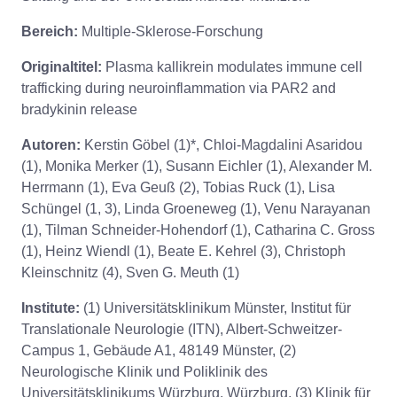
Bereich:
Multiple-Sklerose-Forschung
Originaltitel:
Plasma kallikrein modulates immune cell
trafficking during neuroinflammation via PAR2 and
bradykinin release
Autoren:
Kerstin Göbel (1)*, Chloi-Magdalini Asaridou
(1), Monika Merker (1), Susann Eichler (1), Alexander M.
Herrmann (1), Eva Geuß (2), Tobias Ruck (1), Lisa
Schüngel (1, 3), Linda Groeneweg (1), Venu Narayanan
(1), Tilman Schneider-Hohendorf (1), Catharina C. Gross
(1), Heinz Wiendl (1), Beate E. Kehrel (3), Christoph
Kleinschnitz (4), Sven G. Meuth (1)
Institute:
(1) Universitätsklinikum Münster, Institut für
Translationale Neurologie (ITN), Albert-Schweitzer-
Campus 1, Gebäude A1, 48149 Münster, (2)
Neurologische Klinik und Poliklinik des
Universitätsklinikums Würzburg, Würzburg, (3) Klinik für