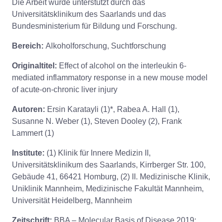
Die Arbeit wurde unterstützt durch das
Universitätsklinikum des Saarlands und das
Bundesministerium für Bildung und Forschung.
Bereich:
Alkoholforschung, Suchtforschung
Originaltitel:
Effect of alcohol on the interleukin 6-
mediated inflammatory response in a new mouse model
of acute-on-chronic liver injury
Autoren:
Ersin Karatayli (1)*, Rabea A. Hall (1),
Susanne N. Weber (1), Steven Dooley (2), Frank
Lammert (1)
Institute:
(1) Klinik für Innere Medizin II,
Universitätsklinikum des Saarlands, Kirrberger Str. 100,
Gebäude 41, 66421 Homburg, (2) II. Medizinische Klinik,
Uniklinik Mannheim, Medizinische Fakultät Mannheim,
Universität Heidelberg, Mannheim
Zeitschrift:
BBA – Molecular Basis of Disease 2019;