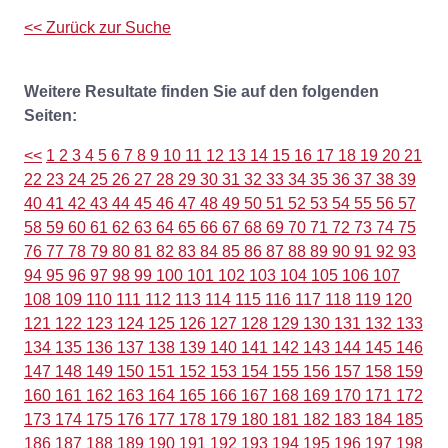
<< Zurück zur Suche
Weitere Resultate finden Sie auf den folgenden
Seiten:
<<
1
2
3
4
5
6
7
8
9
10
11
12
13
14
15
16
17
18
19
20
21
22
23
24
25
26
27
28
29
30
31
32
33
34
35
36
37
38
39
40
41
42
43
44
45
46
47
48
49
50
51
52
53
54
55
56
57
58
59
60
61
62
63
64
65
66
67
68
69
70
71
72
73
74
75
76
77
78
79
80
81
82
83
84
85
86
87
88
89
90
91
92
93
94
95
96
97
98
99
100
101
102
103
104
105
106
107
108
109
110
111
112
113
114
115
116
117
118
119
120
121
122
123
124
125
126
127
128
129
130
131
132
133
134
135
136
137
138
139
140
141
142
143
144
145
146
147
148
149
150
151
152
153
154
155
156
157
158
159
160
161
162
163
164
165
166
167
168
169
170
171
172
173
174
175
176
177
178
179
180
181
182
183
184
185
186
187
188
189
190
191
192
193
194
195
196
197
198