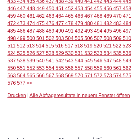
433
434
435
436
437
438
439
440
441
442
443
444
445
446
447
448
449
450
451
452
453
454
455
456
457
458
459
460
461
462
463
464
465
466
467
468
469
470
471
472
473
474
475
476
477
478
479
480
481
482
483
484
485
486
487
488
489
490
491
492
493
494
495
496
497
498
499
500
501
502
503
504
505
506
507
508
509
510
511
512
513
514
515
516
517
518
519
520
521
522
523
524
525
526
527
528
529
530
531
532
533
534
535
536
537
538
539
540
541
542
543
544
545
546
547
548
549
550
551
552
553
554
555
556
557
558
559
560
561
562
563
564
565
566
567
568
569
570
571
572
573
574
575
576
577
>>
Drucken
|
Alle Abfrageresultate in neuem Fenster öffnen