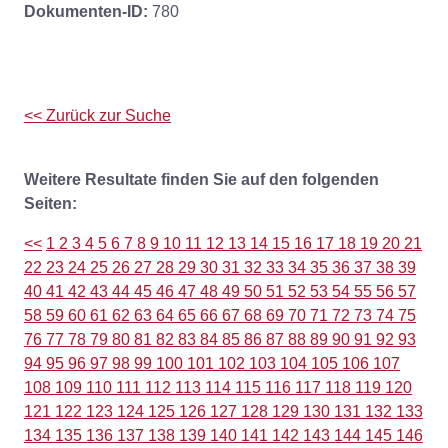
Dokumenten-ID:
780
<< Zurück zur Suche
Weitere Resultate finden Sie auf den folgenden
Seiten:
<<
1
2
3
4
5
6
7
8
9
10
11
12
13
14
15
16
17
18
19
20
21
22
23
24
25
26
27
28
29
30
31
32
33
34
35
36
37
38
39
40
41
42
43
44
45
46
47
48
49
50
51
52
53
54
55
56
57
58
59
60
61
62
63
64
65
66
67
68
69
70
71
72
73
74
75
76
77
78
79
80
81
82
83
84
85
86
87
88
89
90
91
92
93
94
95
96
97
98
99
100
101
102
103
104
105
106
107
108
109
110
111
112
113
114
115
116
117
118
119
120
121
122
123
124
125
126
127
128
129
130
131
132
133
134
135
136
137
138
139
140
141
142
143
144
145
146