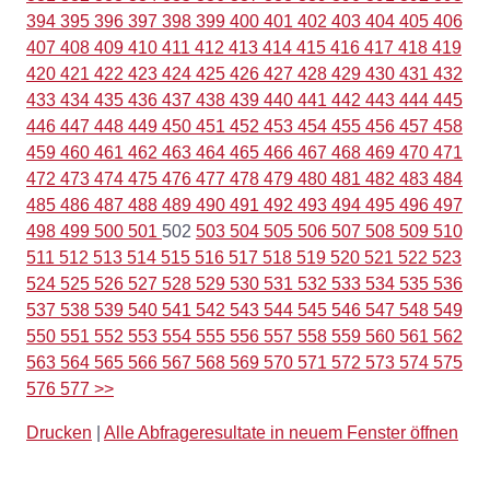
394
395
396
397
398
399
400
401
402
403
404
405
406
407
408
409
410
411
412
413
414
415
416
417
418
419
420
421
422
423
424
425
426
427
428
429
430
431
432
433
434
435
436
437
438
439
440
441
442
443
444
445
446
447
448
449
450
451
452
453
454
455
456
457
458
459
460
461
462
463
464
465
466
467
468
469
470
471
472
473
474
475
476
477
478
479
480
481
482
483
484
485
486
487
488
489
490
491
492
493
494
495
496
497
498
499
500
501
502
503
504
505
506
507
508
509
510
511
512
513
514
515
516
517
518
519
520
521
522
523
524
525
526
527
528
529
530
531
532
533
534
535
536
537
538
539
540
541
542
543
544
545
546
547
548
549
550
551
552
553
554
555
556
557
558
559
560
561
562
563
564
565
566
567
568
569
570
571
572
573
574
575
576
577
>>
Drucken
|
Alle Abfrageresultate in neuem Fenster öffnen