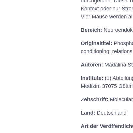
durchgeführt. Diese T
Kontext oder nur Stro
Vier Mäuse werden als
Bereich:
Neuroendokri
Originaltitel:
Phospho
conditioning: relation
Autoren:
Madalina St
Institute:
(1) Abteilu
Medizin, 37075 Götti
Zeitschrift:
Molecular
Land:
Deutschland
Art der Veröffentlic