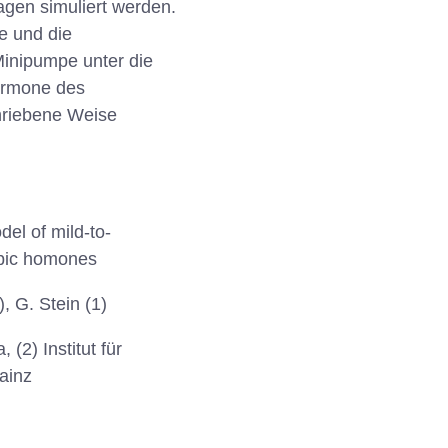
sagen simuliert werden.
e und die
Minipumpe unter die
Hormone des
hriebene Weise
el of mild-to-
ropic homones
, G. Stein (1)
 (2) Institut für
ainz