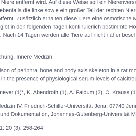
 Niere entfernt wird. Auf diese Weise soll ein Nierenver
enfalls die linke sowie ein großer Teil der rechten Nier
fernt. Zusätzlich erhalten diese Tiere eine osmotische 
 gibt in den folgenden Tagen kontinuierlich bestimmte 
. Nach 14 Tagen werden alle Tiere auf nicht näher besc
hung, Innere Medizin
on of periphral bone and body axis skeleton in a rat mod
 in the presence of physiological serum levels of calcit
yer (1)*, K. Abendroth (1), A. Faldum (2), C. Krauss (1)
edizin IV, Friedrich-Schiller-Universität Jena, 07740 Jena,
ik und Dokumentation, Johannes-Gutenberg-Universität M
: 20 (3), 258-264