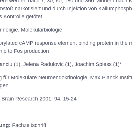
iere werden nach 7, 30, 60, 180 und 360 Minuten nach K
mstoß narkotisiert und durch Injektion von Kaliumphospha
 Kontrolle getötet.
noligie, Molekularbiologie
rylated cAMP response element binding protein in the m
ship to Fos production
anciu (1), Jelena Radulovic (1), Joachim Spiess (1)*
ng für Molekulare Neuroendokrinologie, Max-Planck-Instit
ngen
 Brain Research 2001: 94, 15-24
hung:
Fachzeitschrift