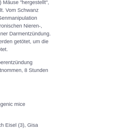
 Mäuse "hergestellt",
ielt. Vom Schwanz
 Genmanipulation
hronischen Nieren-,
einer Darmentzündung.
rden getötet, um die
tet.
eberentzündung
entnommen, 8 Stunden
sgenic mice
h Eisel (3), Gisa