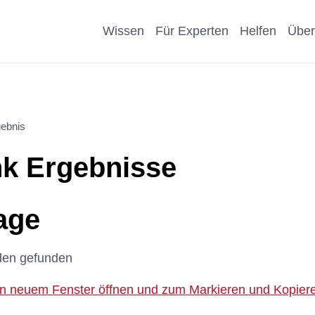
Wissen
Für Experten
Helfen
Über
Pro & Contra
Als Unternehmen helfen
Kosmetik
Krankheit
ebnis
eiter
Wissenschaftliche Argumente
Als Förderer/Förderin
Affen, Hu
Wissensch
k Ergebnisse
suche
spenden
Nachteile Tierversuche
Schule
Sonstige
arenz
Vererben
age
Stellungnahmen
Präventio
Eigene Pu
Spenden statt Schenken
den gefunden
Geschicht
 in neuem Fenster öffnen und zum Markieren und Kopieren