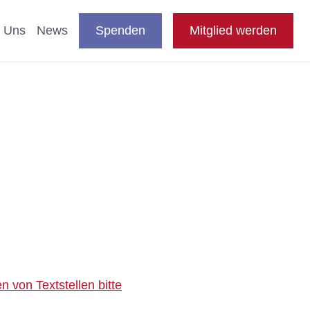
DE
auswählen
Suche
Shop
Presse
FAQ
EN
 Uns
News
Spenden
Mitglied werden
en
nde & Katzen
aftliche Studien
 Fachthemen
n
blikationen
e
 von Textstellen bitte