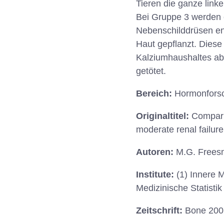
Tieren die ganze linke
Bei Gruppe 3 werden eb
Nebenschilddrüsen ent
Haut gepflanzt. Diese
Kalziumhaushaltes ab
getötet.
Bereich:
Hormonforsc
Originaltitel:
Comparis
moderate renal failure
Autoren:
M.G. Freesme
Institute:
(1) Innere M
Medizinische Statist
Zeitschrift:
Bone 2001