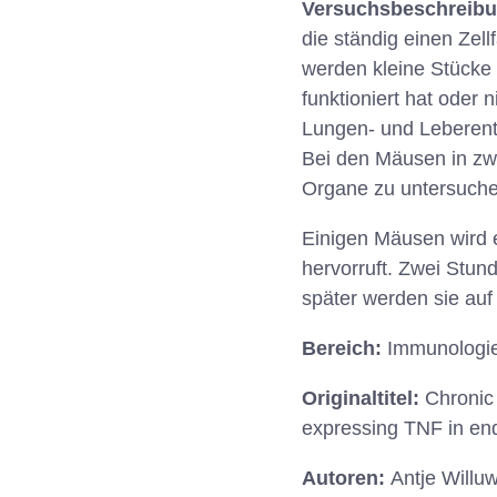
Versuchsbeschreib
die ständig einen Zel
werden kleine Stücke 
funktioniert hat oder 
Lungen- und Leberent
Bei den Mäusen in zw
Organe zu untersuche
Einigen Mäusen wird e
hervorruft. Zwei Stu
später werden sie auf
Bereich:
Immunologi
Originaltitel:
Chronic 
expressing TNF in endo
Autoren:
Antje Willuw