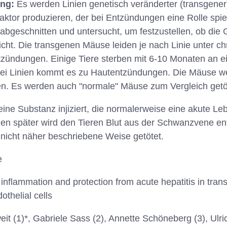
ung:
Es werden Linien genetisch veränderter (transgener)
lfaktor produzieren, der bei Entzündungen eine Rolle sp
abgeschnitten und untersucht, um festzustellen, ob die
nicht. Die transgenen Mäuse leiden je nach Linie unter c
zündungen. Einige Tiere sterben mit 6-10 Monaten an 
ei Linien kommt es zu Hautentzündungen. Die Mäuse we
n. Es werden auch "normale" Mäuse zum Vergleich getö
ine Substanz injiziert, die normalerweise eine akute L
nden später wird den Tieren Blut aus der Schwanzvene 
 nicht näher beschriebene Weise getötet.
e
inflammation and protection from acute hepatitis in tran
thelial cells
eit (1)*, Gabriele Sass (2), Annette Schöneberg (3), Ulric