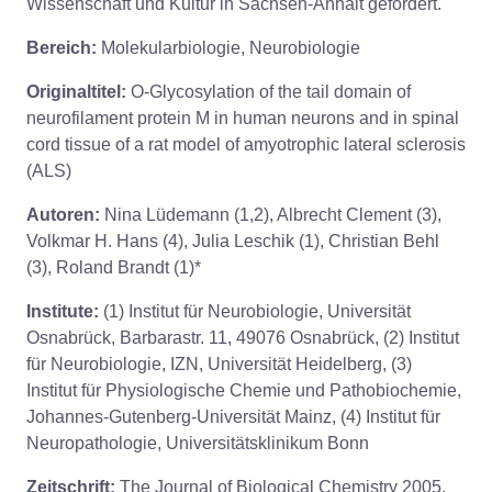
Wissenschaft und Kultur in Sachsen-Anhalt gefördert.
Bereich:
Molekularbiologie, Neurobiologie
Originaltitel:
O-Glycosylation of the tail domain of
neurofilament protein M in human neurons and in spinal
cord tissue of a rat model of amyotrophic lateral sclerosis
(ALS)
Autoren:
Nina Lüdemann (1,2), Albrecht Clement (3),
Volkmar H. Hans (4), Julia Leschik (1), Christian Behl
(3), Roland Brandt (1)*
Institute:
(1) Institut für Neurobiologie, Universität
Osnabrück, Barbarastr. 11, 49076 Osnabrück, (2) Institut
für Neurobiologie, IZN, Universität Heidelberg, (3)
Institut für Physiologische Chemie und Pathobiochemie,
Johannes-Gutenberg-Universität Mainz, (4) Institut für
Neuropathologie, Universitätsklinikum Bonn
Zeitschrift:
The Journal of Biological Chemistry 2005,