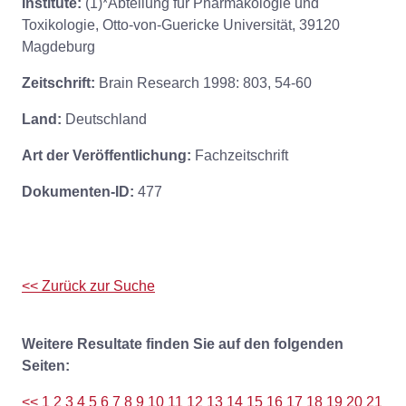
Institute:
(1)*Abteilung für Pharmakologie und
Toxikologie, Otto-von-Guericke Universität, 39120
Magdeburg
Zeitschrift:
Brain Research 1998: 803, 54-60
Land:
Deutschland
Art der Veröffentlichung:
Fachzeitschrift
Dokumenten-ID:
477
<< Zurück zur Suche
Weitere Resultate finden Sie auf den folgenden
Seiten:
<<
1
2
3
4
5
6
7
8
9
10
11
12
13
14
15
16
17
18
19
20
21