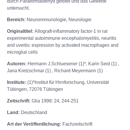
durch Paraformaldehyd getötet und das Gewebe
untersucht.
Bereich:
Neuroimmunologie, Neurologie
Originaltitel:
Allograft-inflammatory factor-1 in rat
experimental autoimmune encephalomyelitis, neuritis
and uveitis: expression by activated macrophages and
microglial cells
Autoren:
Hermann J.Schluesener (1)*, Karin Seid (1) ,
Jana Kretzschmar (1) , Richard Meyermann (1)
Institute:
(1)*Institut für Hirnforschung, Universität
Tübingen, 72076 Tübingen
Zeitschrift:
Glia 1998: 24, 244-251
Land:
Deutschland
Art der Veröffentlichung:
Fachzeitschrift