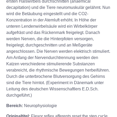
ersten Halswirbels durchschnitten (anaemical
decapitation) und die Tiere neuromuskulär gelähmt. Nun
wird die Betäubung eingestellt und die CO2-
Konzentration in der Atemluft erhöht. In Höhe der
unteren Lendenwirbelsäule wird ein Wirbelkörper
aufgefräst und das Rückenmark freigelegt. Danach
werden Nerven, die die Hinterpfoten versorgen,
freigelegt, durchgeschnitten und an Meßgeräte
angeschlossen. Die Nerven werden elektrisch stimuliert.
Am Anfang der Nervendurchtrennung werden den
Katzen verschiedene stimulierende Substanzen
verabreicht, die rhythmische Bewegungen herbeiführen.
Durch die unterbrochene Blutversorgung des Gehirns
sind die Tiere hirntot. (Experiment in Dänemark unter
Leitung des deutschen Wissenschaftlers E.D.Sch.
durchgeführt.)
Bereich:
Neurophysiologie
Originaltitel:
Flexor reflex afferents reset the step cycle