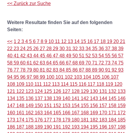
<< Zurück zur Suche
Weitere Resultate finden Sie auf den folgenden
Seiten:
<<
1
2
3
4
5
6
7
8
9
10
11
12
13
14
15
16
17
18
19
20
21
22
23
24
25
26
27
28
29
30
31
32
33
34
35
36
37
38
39
40
41
42
43
44
45
46
47
48
49
50
51
52
53
54
55
56
57
58
59
60
61
62
63
64
65
66
67
68
69
70
71
72
73
74
75
76
77
78
79
80
81
82
83
84
85
86
87
88
89
90
91
92
93
94
95
96
97
98
99
100
101
102
103
104
105
106
107
108
109
110
111
112
113
114
115
116
117
118
119
120
121
122
123
124
125
126
127
128
129
130
131
132
133
134
135
136
137
138
139
140
141
142
143
144
145
146
147
148
149
150
151
152
153
154
155
156
157
158
159
160
161
162
163
164
165
166
167
168
169
170
171
172
173
174
175
176
177
178
179
180
181
182
183
184
185
186
187
188
189
190
191
192
193
194
195
196
197
198