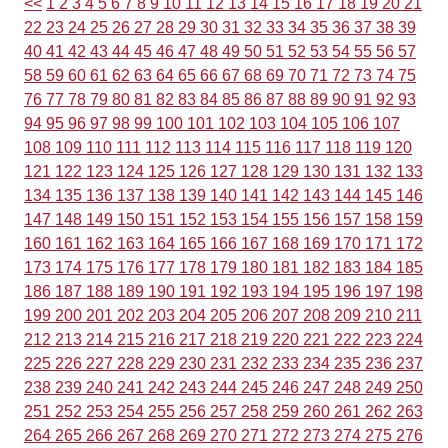
<<
1
2
3
4
5
6
7
8
9
10
11
12
13
14
15
16
17
18
19
20
21
22
23
24
25
26
27
28
29
30
31
32
33
34
35
36
37
38
39
40
41
42
43
44
45
46
47
48
49
50
51
52
53
54
55
56
57
58
59
60
61
62
63
64
65
66
67
68
69
70
71
72
73
74
75
76
77
78
79
80
81
82
83
84
85
86
87
88
89
90
91
92
93
94
95
96
97
98
99
100
101
102
103
104
105
106
107
108
109
110
111
112
113
114
115
116
117
118
119
120
121
122
123
124
125
126
127
128
129
130
131
132
133
134
135
136
137
138
139
140
141
142
143
144
145
146
147
148
149
150
151
152
153
154
155
156
157
158
159
160
161
162
163
164
165
166
167
168
169
170
171
172
173
174
175
176
177
178
179
180
181
182
183
184
185
186
187
188
189
190
191
192
193
194
195
196
197
198
199
200
201
202
203
204
205
206
207
208
209
210
211
212
213
214
215
216
217
218
219
220
221
222
223
224
225
226
227
228
229
230
231
232
233
234
235
236
237
238
239
240
241
242
243
244
245
246
247
248
249
250
251
252
253
254
255
256
257
258
259
260
261
262
263
264
265
266
267
268
269
270
271
272
273
274
275
276