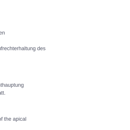
len
frechterhaltung des
nthauptung
tt.
f the apical