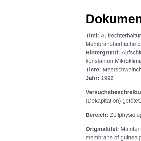
Dokumen
Titel:
Aufrechterhaltu
Membranoberfläche d
Hintergrund:
Aufschl
konstanten Mikroklima
Tiere:
Meerschweinch
Jahr:
1996
Versuchsbeschreib
(Dekapitation) getötet
Bereich:
Zellphysiolo
Originaltitel:
Maintena
membrane of guinea p