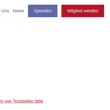
DE
auswählen
Suche
Shop
Presse
FAQ
EN
 Uns
News
Spenden
Mitglied werden
en
nde & Katzen
aftliche Studien
 Fachthemen
n
e
 von Textstellen bitte