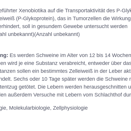
eführter Xenobiotika auf die Transportaktivität des P-Gly
leiweiß (P-Glykoprotein), das in Tumorzellen die Wirkun
rhindert, soll in gesundem Gewebe untersucht werden
ahl unbekannt)(Anzahl unbekannt)
ung:
Es werden Schweine im Alter von 12 bis 14 Wochen
 wird je eine Substanz verabreicht, entweder über das F
nzen sollen ein bestimmtes Zelleiweiß in der Leber aktiv
ndelt. Sechs oder 10 Tage später werden die Schweine 
tentzug getötet. Die Lebern werden herausgeschnitten u
den außerdem Versuche mit Lebern vom Schlachthof dur
e, Molekularbiologie, Zellphysiologie