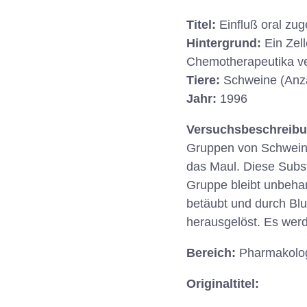
Titel:
Einfluß oral zug
Hintergrund:
Ein Zel
Chemotherapeutika ve
Tiere:
Schweine (Anz
Jahr:
1996
Versuchsbeschreib
Gruppen von Schweinen
das Maul. Diese Substa
Gruppe bleibt unbeha
betäubt und durch Blu
herausgelöst. Es wer
Bereich:
Pharmakologi
Originaltitel: