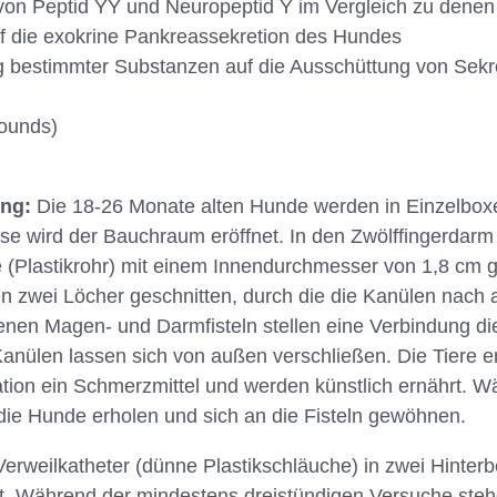
on Peptid YY und Neuropeptid Y im Vergleich zu denen 
f die exokrine Pankreassekretion des Hundes
 bestimmter Substanzen auf die Ausschüttung von Sekr
ounds)
ung:
Die 18-26 Monate alten Hunde werden in Einzelbox
ose wird der Bauchraum eröffnet. In den Zwölffingerda
 (Plastikrohr) mit einem Innendurchmesser von 1,8 cm g
zwei Löcher geschnitten, durch die die Kanülen nach a
enen Magen- und Darmfisteln stellen eine Verbindung d
anülen lassen sich von außen verschließen. Die Tiere er
tion ein Schmerzmittel und werden künstlich ernährt. W
ie Hunde erholen und sich an die Fisteln gewöhnen.
rweilkatheter (dünne Plastikschläuche) in zwei Hinter
t. Während der mindestens dreistündigen Versuche steh