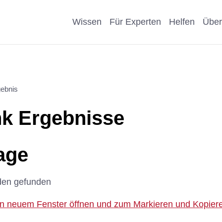
Wissen
Für Experten
Helfen
Über
Pro & Contra
Als Unternehmen helfen
Kosmetik
Krankheit
ebnis
eiter
Wissenschaftliche Argumente
Als Förderer/Förderin
Affen, Hu
Wissensch
k Ergebnisse
suche
spenden
Nachteile Tierversuche
Schule
Sonstige
arenz
Vererben
age
Stellungnahmen
Präventio
Spenden statt Schenken
den gefunden
Geschicht
 in neuem Fenster öffnen und zum Markieren und Kopieren