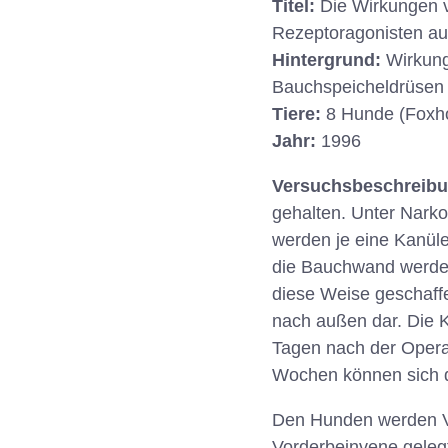
Titel:
Die Wirkungen v
Rezeptoragonisten au
Hintergrund:
Wirkung
Bauchspeicheldrüsen
Tiere:
8 Hunde (Foxh
Jahr:
1996
Versuchsbeschreib
gehalten. Unter Nark
werden je eine Kanüle
die Bauchwand werden 
diese Weise geschaff
nach außen dar. Die K
Tagen nach der Opera
Wochen können sich d
Den Hunden werden Ve
Vorderbeinvene geleg