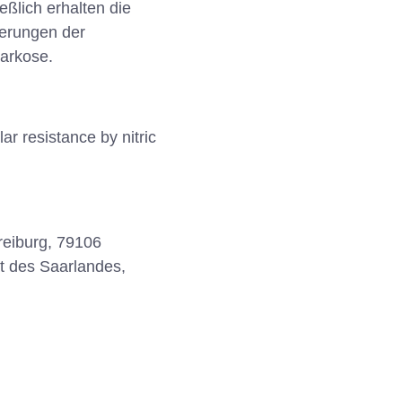
ßlich erhalten die
derungen der
Narkose.
lar resistance by nitric
Freiburg, 79106
ät des Saarlandes,