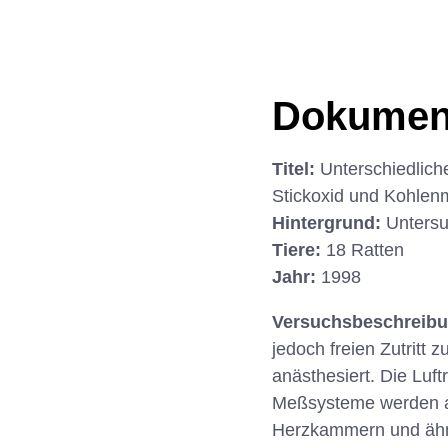
Dokumen
Titel:
Unterschiedlich
Stickoxid und Kohlen
Hintergrund:
Untersu
Tiere:
18 Ratten
Jahr:
1998
Versuchsbeschreib
jedoch freien Zutritt
anästhesiert. Die Luf
Meßsysteme werden an
Herzkammern und ähnl