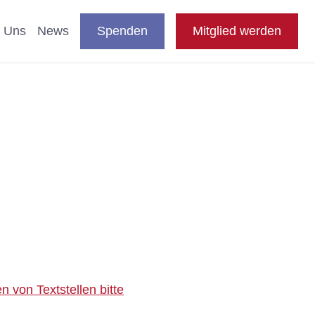
DE
auswählen
Suche
Shop
Presse
FAQ
EN
 Uns
News
Spenden
Mitglied werden
en
nde & Katzen
aftliche Studien
 Fachthemen
n
e
 von Textstellen bitte