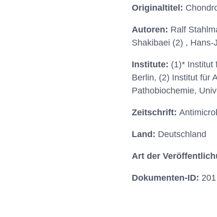
Originaltitel:
Chondrot
Autoren:
Ralf Stahlma
Shakibaei (2) , Hans-
Institute:
(1)* Institu
Berlin, (2) Institut fü
Pathobiochemie, Univer
Zeitschrift:
Antimicro
Land:
Deutschland
Art der Veröffentlic
Dokumenten-ID:
201