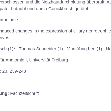
erschlossen und die Netzhautdurchblutung überprüft. Au
päter betäubt und durch Genickbruch getötet.
athologie
nduced changes in the expression of ciliary neurotrophic 
erves
rsch (1)* , Thomas Schneider (1) , Mun-Yong Lee (1) , H
t für Anatomie I, Universität Freiburg
: 23, 239-248
hung:
Fachzeitschrift