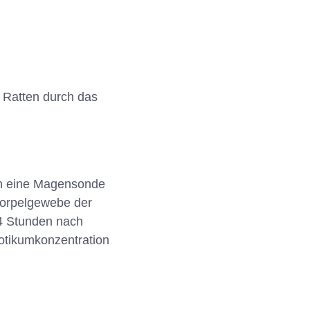
 Ratten durch das
ch eine Magensonde
norpelgewebe der
24 Stunden nach
iotikumkonzentration