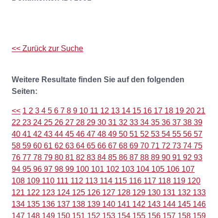
<< Zurück zur Suche
Weitere Resultate finden Sie auf den folgenden
Seiten:
<<
1
2
3
4
5
6
7
8
9
10
11
12
13
14
15
16
17
18
19
20
21
22
23
24
25
26
27
28
29
30
31
32
33
34
35
36
37
38
39
40
41
42
43
44
45
46
47
48
49
50
51
52
53
54
55
56
57
58
59
60
61
62
63
64
65
66
67
68
69
70
71
72
73
74
75
76
77
78
79
80
81
82
83
84
85
86
87
88
89
90
91
92
93
94
95
96
97
98
99
100
101
102
103
104
105
106
107
108
109
110
111
112
113
114
115
116
117
118
119
120
121
122
123
124
125
126
127
128
129
130
131
132
133
134
135
136
137
138
139
140
141
142
143
144
145
146
147
148
149
150
151
152
153
154
155
156
157
158
159