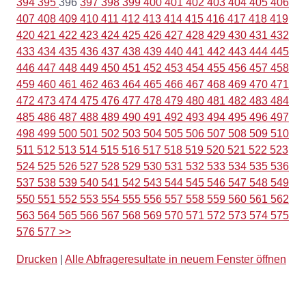
394
395
396
397
398
399
400
401
402
403
404
405
406
407
408
409
410
411
412
413
414
415
416
417
418
419
420
421
422
423
424
425
426
427
428
429
430
431
432
433
434
435
436
437
438
439
440
441
442
443
444
445
446
447
448
449
450
451
452
453
454
455
456
457
458
459
460
461
462
463
464
465
466
467
468
469
470
471
472
473
474
475
476
477
478
479
480
481
482
483
484
485
486
487
488
489
490
491
492
493
494
495
496
497
498
499
500
501
502
503
504
505
506
507
508
509
510
511
512
513
514
515
516
517
518
519
520
521
522
523
524
525
526
527
528
529
530
531
532
533
534
535
536
537
538
539
540
541
542
543
544
545
546
547
548
549
550
551
552
553
554
555
556
557
558
559
560
561
562
563
564
565
566
567
568
569
570
571
572
573
574
575
576
577
>>
Drucken
|
Alle Abfrageresultate in neuem Fenster öffnen