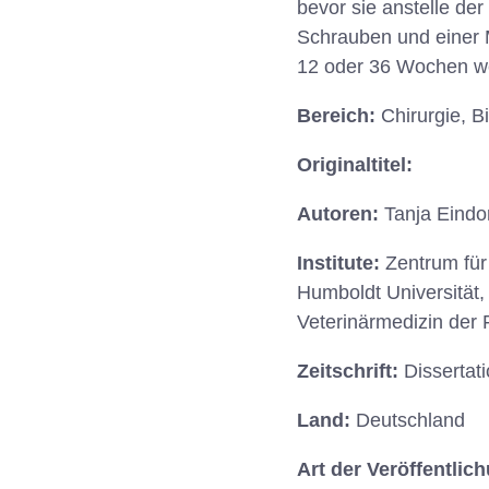
bevor sie anstelle de
Schrauben und einer M
12 oder 36 Wochen wer
Bereich:
Chirurgie, B
Originaltitel:
Autoren:
Tanja Eindo
Institute:
Zentrum für
Humboldt Universität,
Veterinärmedizin der F
Zeitschrift:
Dissertat
Land:
Deutschland
Art der Veröffentlic