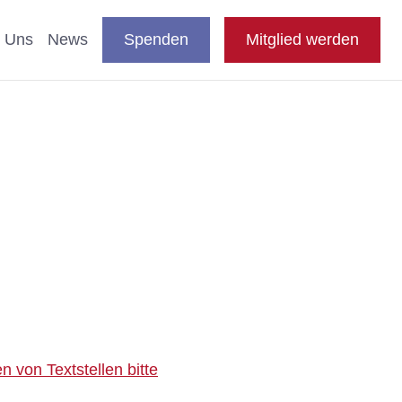
DE
auswählen
Suche
Shop
Presse
FAQ
EN
 Uns
News
Spenden
Mitglied werden
en
nde & Katzen
aftliche Studien
 Fachthemen
n
blikationen
e
 von Textstellen bitte