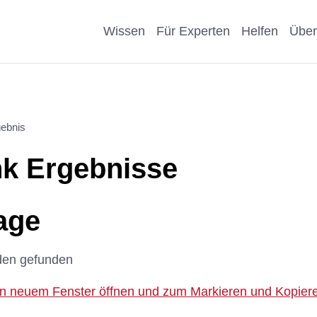
Wissen
Für Experten
Helfen
Über
Pro & Contra
Als Unternehmen helfen
Kosmetik
Krankheit
ebnis
eiter
Wissenschaftliche Argumente
Als Förderer/Förderin
Affen, Hu
Wissensch
k Ergebnisse
suche
spenden
Nachteile Tierversuche
Schule
Sonstige
arenz
Vererben
age
Stellungnahmen
Präventio
Eigene Pu
Spenden statt Schenken
den gefunden
Geschicht
 in neuem Fenster öffnen und zum Markieren und Kopieren