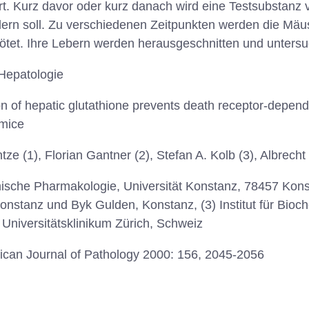
rt. Kurz davor oder kurz danach wird eine Testsubstanz v
rn soll. Zu verschiedenen Zeitpunkten werden die Mäus
tötet. Ihre Lebern werden herausgeschnitten und untersu
 Hepatologie
on of hepatic glutathione prevents death receptor-depend
 mice
e (1), Florian Gantner (2), Stefan A. Kolb (3), Albrecht
ische Pharmakologie, Universität Konstanz, 78457 Konst
 Konstanz und Byk Gulden, Konstanz, (3) Institut für Bio
e, Universitätsklinikum Zürich, Schweiz
can Journal of Pathology 2000: 156, 2045-2056