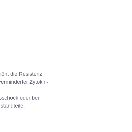
öht die Resistenz
verminderter Zytokin-
sschock oder bei
tandteile.