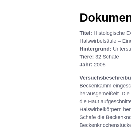
Dokumen
Titel:
Histologische E
Halswirbelsäule – Ein
Hintergrund:
Untersu
Tiere:
32 Schafe
Jahr:
2005
Versuchsbeschreib
Beckenkamm eingesch
herausgemeißelt. Die
die Haut aufgeschnitt
Halswirbelkörpern her
Schafe die Beckenknoc
Beckenknochenstücke, 