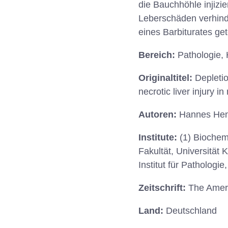
die Bauchhöhle injizie
Leberschäden verhinde
eines Barbiturates ge
Bereich:
Pathologie,
Originaltitel:
Depleti
necrotic liver injury in
Autoren:
Hannes Hentz
Institute:
(1) Biochem
Fakultät, Universität
Institut für Pathologi
Zeitschrift:
The Ameri
Land:
Deutschland