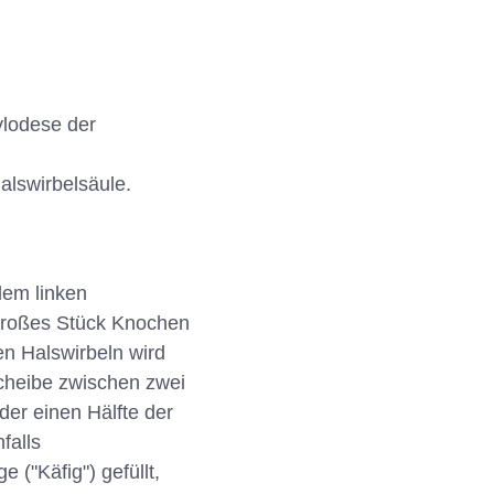
ylodese der
alswirbelsäule.
dem linken
großes Stück Knochen
n Halswirbeln wird
scheibe zwischen zwei
er einen Hälfte der
falls
("Käfig") gefüllt,