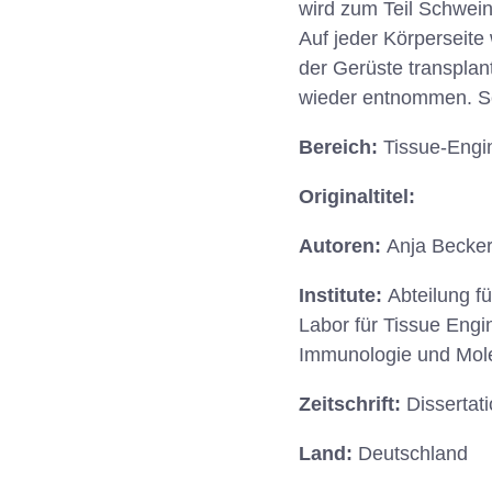
wird zum Teil Schwein
Auf jeder Körperseite 
der Gerüste transplan
wieder entnommen. Sc
Bereich:
Tissue-Engin
Originaltitel:
Autoren:
Anja Becker 
Institute:
Abteilung f
Labor für Tissue Engin
Immunologie und Molek
Zeitschrift:
Dissertat
Land:
Deutschland