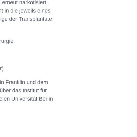
rneut narkotisiert.
 in die jeweils eines
nige der Transplantate
rurgie
r)
in Franklin und dem
ber das Institut für
ien Universität Berlin