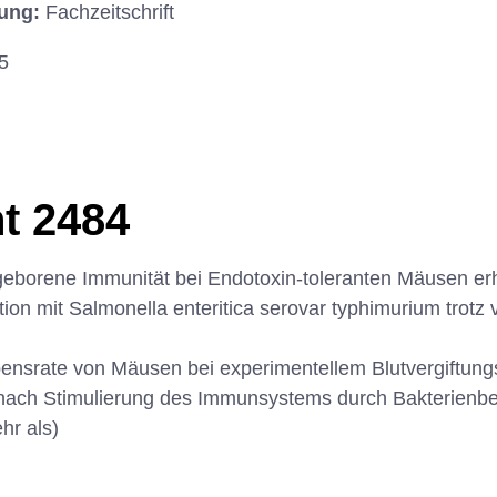
hung:
Fachzeitschrift
5
t 2484
eborene Immunität bei Endotoxin-toleranten Mäusen erh
ion mit Salmonella enteritica serovar typhimurium trotz 
ensrate von Mäusen bei experimentellem Blutvergiftung
 nach Stimulierung des Immunsystems durch Bakterienbes
hr als)