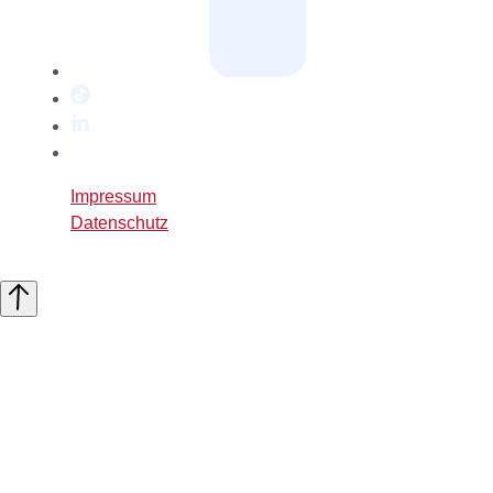
TikTok
LinkedIn
Twitter
/
Impressum
X
Datenschutz
Nach
oben