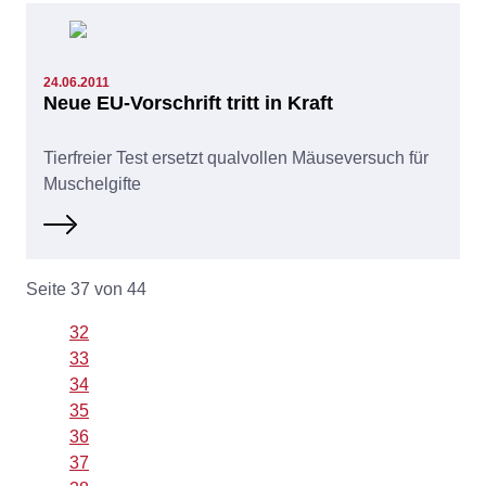
24.06.2011
Neue EU-Vorschrift tritt in Kraft
Tierfreier Test ersetzt qualvollen Mäuseversuch für
Muschelgifte
Seite 37 von 44
32
33
34
35
36
37