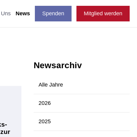
DE
auswählen
Suche
Shop
Presse
FAQ
EN
 Uns
News
Spenden
Mitglied werden
en
Newsarchiv
nde & Katzen
aftliche Studien
 Fachthemen
Alle Jahre
n
blikationen
2026
e
2025
ks-
 zur