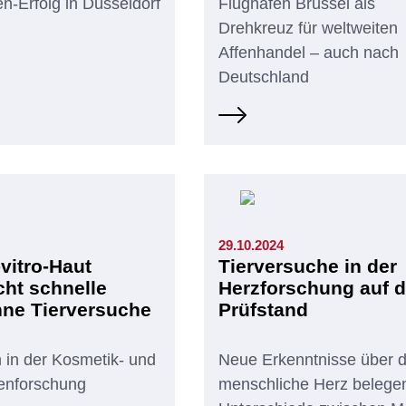
-Erfolg in Düsseldorf
Flughafen Brüssel als
Drehkreuz für weltweiten
Affenhandel – auch nach
Deutschland
29.10.2024
vitro-Haut
Tierversuche in der
cht schnelle
Herzforschung auf 
hne Tierversuche
Prüfstand
 in der Kosmetik- und
Neue Erkenntnisse über 
enforschung
menschliche Herz belege