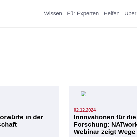
Wissen
Für Experten
Helfen
Über
Pro & Contra
Als Unternehmen helfen
Kosmetik
Krankheit
eiter
Wissenschaftliche Argumente
Als Förderer/Förderin
Affen, Hu
Wissensch
suche
spenden
Nachteile Tierversuche
Schule
Sonstige
arenz
Vererben
Stellungnahmen
Präventio
Eigene Pu
Spenden statt Schenken
02.12.2024
Geschicht
orwürfe in der
Innovationen für die
chaft
Forschung: NATwor
Webinar zeigt Wege