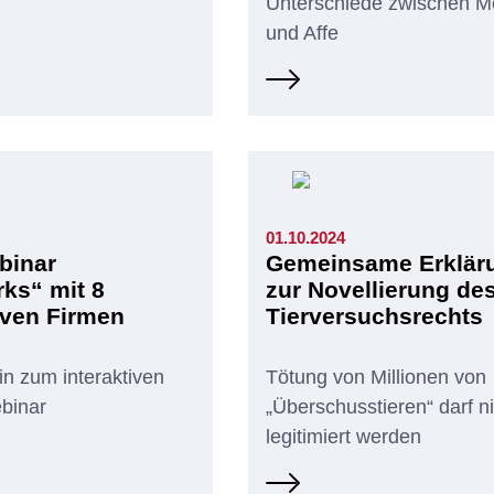
Unterschiede zwischen 
und Affe
01.10.2024
binar
Gemeinsame Erklär
ks“ mit 8
zur Novellierung de
iven Firmen
Tierversuchsrechts
in zum interaktiven
Tötung von Millionen von
binar
„Überschusstieren“ darf n
legitimiert werden