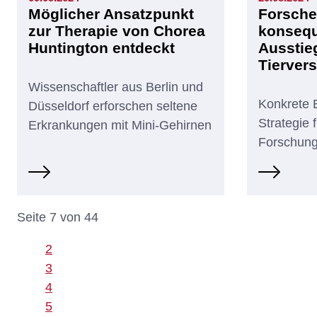
Möglicher Ansatzpunkt
Forsche
zur Therapie von Chorea
konseq
Huntington entdeckt
Ausstie
Tierver
Wissenschaftler aus Berlin und
Konkrete 
Düsseldorf erforschen seltene
Strategie 
Erkrankungen mit Mini-Gehirnen
Forschun
Seite 7 von 44
2
3
4
5