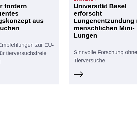
r fordern
Universität Basel
uentes
erforscht
gskonzept aus
Lungenentzündung 
suchen
menschlichen Mini-
Lungen
Empfehlungen zur EU-
Sinnvolle Forschung ohn
für tierversuchsfreie
Tierversuche
g