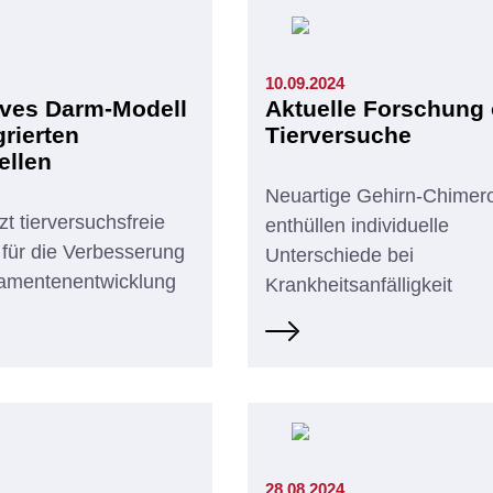
10.09.2024
ives Darm-Modell
Aktuelle Forschung
grierten
Tierversuche
llen
Neuartige Gehirn-Chimer
t tierversuchsfreie
enthüllen individuelle
für die Verbesserung
Unterschiede bei
amentenentwicklung
Krankheitsanfälligkeit
28.08.2024