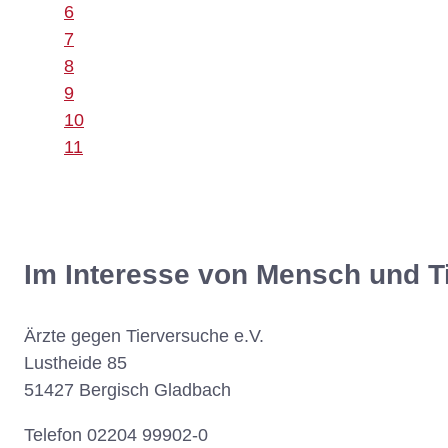
6
7
8
9
10
11
Im Interesse von Mensch und T
Ärzte gegen Tierversuche e.V.
Lustheide 85
51427 Bergisch Gladbach
Telefon 02204 99902-0