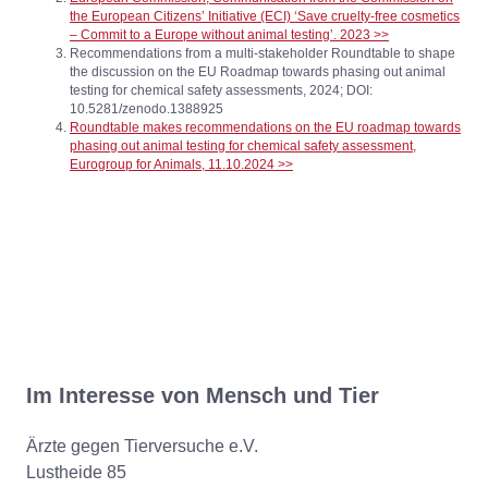
the European Citizens’ Initiative (ECI) ‘Save cruelty-free cosmetics
– Commit to a Europe without animal testing’. 2023 >>
Recommendations from a multi-stakeholder Roundtable to shape
the discussion on the EU Roadmap towards phasing out animal
testing for chemical safety assessments, 2024; DOI:
10.5281/zenodo.1388925
Roundtable makes recommendations on the EU roadmap towards
phasing out animal testing for chemical safety assessment,
Eurogroup for Animals, 11.10.2024 >>
Im Interesse von Mensch und Tier
Ärzte gegen Tierversuche e.V.
Lustheide 85