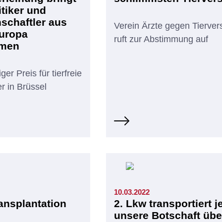
itiker und
schaftler aus
Verein Ärzte gegen Tierve
uropa
ruft zur Abstimmung auf
men
ger Preis für tierfreie
r in Brüssel
n
10.03.2022
ansplantation
2. Lkw transportiert je
unsere Botschaft übe