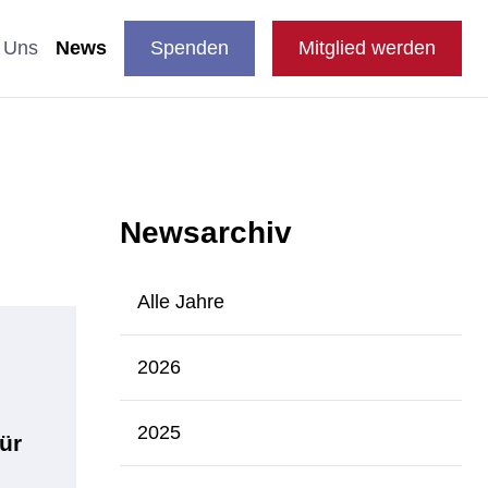
DE
auswählen
Suche
Shop
Presse
FAQ
EN
 Uns
News
Spenden
Mitglied werden
en
Newsarchiv
nde & Katzen
aftliche Studien
 Fachthemen
Alle Jahre
n
blikationen
2026
e
2025
ür