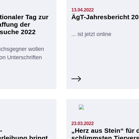
13.04.2022
tionaler Tag zur
ÄgT-Jahresbericht 2
ffung der
rsuche 2022
... ist jetzt online
uchsgegner wollen
ion Unterschriften
n
23.03.2022
-
„Herz aus Stein“ für 
rleihung bringt
schlimmsten Tierver