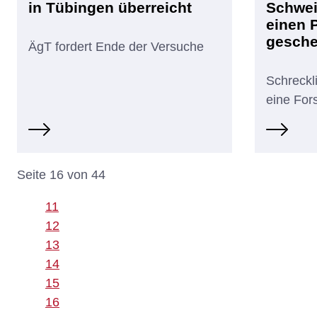
in Tübingen überreicht
Schwei
einen 
gesche
ÄgT fordert Ende der Versuche
Schreckli
eine For
Seite 16 von 44
11
12
13
14
15
16