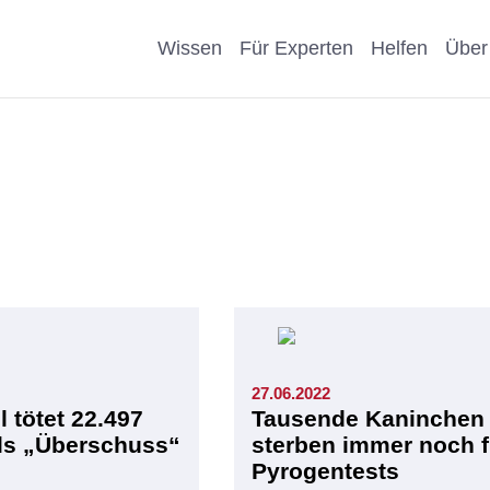
Wissen
Für Experten
Helfen
Über
Pro & Contra
Als Unternehmen helfen
Kosmetik
Krankheit
eiter
Wissenschaftliche Argumente
Als Förderer/Förderin
Affen, Hu
Wissensch
suche
spenden
Nachteile Tierversuche
Schule
Sonstige
arenz
Vererben
Stellungnahmen
Präventio
Eigene Pu
Spenden statt Schenken
27.06.2022
Geschicht
l tötet 22.497
Tausende Kaninchen
als „Überschuss“
sterben immer noch f
Pyrogentests