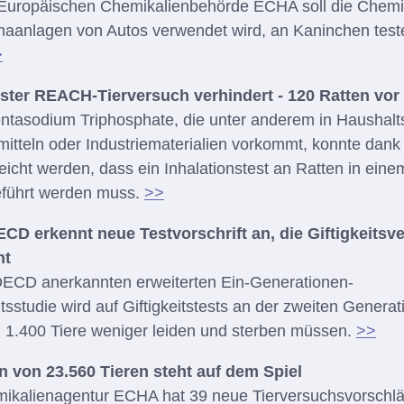
Europäischen Chemikalienbehörde ECHA soll die Chemi
limaanlagen von Autos verwendet wird, an Kaninchen test
>
rster REACH-Tierversuch verhindert - 120 Ratten vor
entasodium Triphosphate, die unter anderem in Haushalt
tteln oder Industriematerialien vorkommt, konnte dank
icht werden, dass ein Inhalationstest an Ratten in ein
eführt werden muss.
>>
ECD erkennt neue Testvorschrift an, die Giftigkeitsv
ht
 OECD anerkannten erweiterten Ein-Generationen-
tsstudie wird auf Giftigkeitstests an der zweiten Generat
d 1.400 Tiere weniger leiden und sterben müssen.
>>
n von 23.560 Tieren steht auf dem Spiel
kalienagentur ECHA hat 39 neue Tierversuchsvorschläge