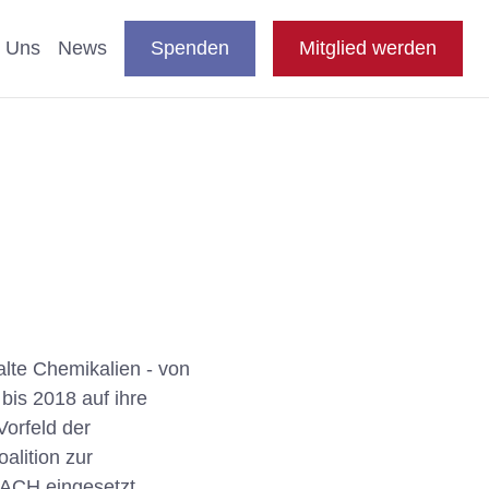
DE
auswählen
Suche
Shop
Presse
FAQ
EN
 Uns
News
Spenden
Mitglied werden
en
nde & Katzen
aftliche Studien
 Fachthemen
n
blikationen
lte Chemikalien - von
 bis 2018 auf ihre
e
Vorfeld der
lition zur
EACH eingesetzt.