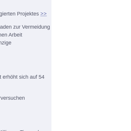
gierten Projektes
>>
tfaden zur Vermeidung
hen Arbeit
nzige
 erhöht sich auf 54
erversuchen