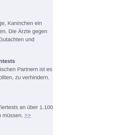
ge, Kaninchen ein
en. Die Ärzte gegen
 Gutachten und
ntests
schen Partnern ist es
llten, zu verhindern.
ertests an über 1.100
zu müssen.
>>