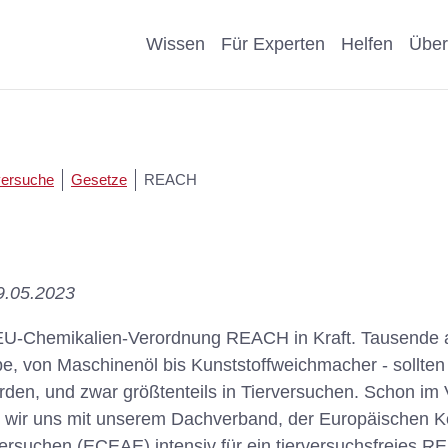
Wissen
Für Experten
Helfen
Über
Pro & Contra
Als Unternehmen helfen
Kosmetik
Krankheit
versuche
Gesetze
REACH
eiter
Wissenschaftliche Argumente
Als Förderer/Förderin
Affen, Hu
Wissensch
suche
spenden
Nachteile Tierversuche
Schule
Sonstige
9.05.2023
arenz
Vererben
Stellungnahmen
Präventio
Eigene Pu
e EU-Chemikalien-Verordnung REACH in Kraft. Tausende a
Spenden statt Schenken
rbe, von Maschinenöl bis Kunststoffweichmacher - sollten
Geschicht
erden, und zwar größtenteils in Tierversuchen. Schon im 
wir uns mit unserem Dachverband, der Europäischen Koa
rsuchen (ECEAE) intensiv für ein tierversuchsfreies R