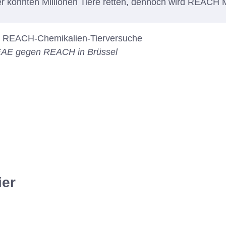
er konnten Millionen Tiere retten, dennoch wird REACH M
CEAE gegen REACH in Brüssel
ier