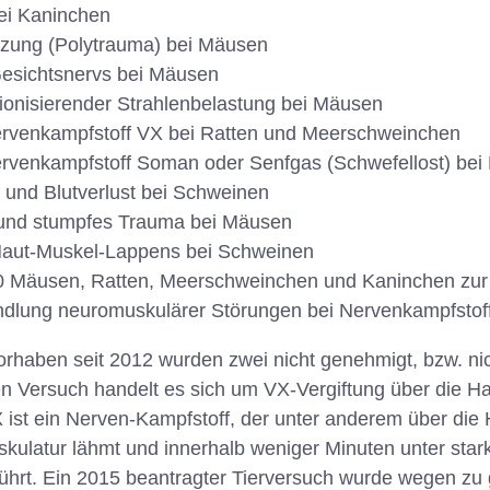
ei Kaninchen
tzung (Polytrauma) bei Mäusen
Gesichtsnervs bei Mäusen
ionisierender Strahlenbelastung bei Mäusen
Nervenkampfstoff VX bei Ratten und Meerschweinchen
ervenkampfstoff Soman oder Senfgas (Schwefellost) bei
 und Blutverlust bei Schweinen
und stumpfes Trauma bei Mäusen
aut-Muskel-Lappens bei Schweinen
0 Mäusen, Ratten, Meerschweinchen und Kaninchen z
dlung neuromuskulärer Störungen bei Nervenkampfstoff
rhaben seit 2012 wurden zwei nicht genehmigt, bzw. nic
n Versuch handelt es sich um VX-Vergiftung über die H
st ein Nerven-Kampfstoff, der unter anderem über die 
skulatur lähmt und innerhalb weniger Minuten unter sta
hrt. Ein 2015 beantragter Tierversuch wurde wegen zu 