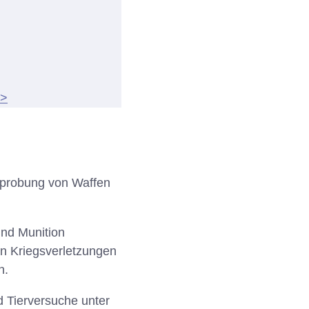
>>
Erprobung von Waffen
und Munition
en Kriegsverletzungen
n.
d Tierversuche unter