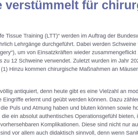
 verstümmelt für chirur
e Tissue Training (LTT)“ werden im Auftrag der Bundes
jährlich Lehrgänge durchgeführt. Dabei werden Schweine
gery“), um von Einsatzkräften wieder zusammengeflickt
is zu 12 Schweine verwendet. Zuletzt wurden im Jahr 20
. (1) Hinzu kommen chirurgische Maßnahmen an Mäusen
öllig antiquiert, denn heute gibt es eine Vielzahl an m
e Eingriffe erlernt und geübt werden können. Dazu zähl
 die Puls und Atmung haben und bluten können sowie 
die ein absolut authentisches Operationsgefühl bieten, i
rhersehbaren Komplikationen. Diese sind nicht nur a
sind vor allem auch didaktisch sinnvoll, denn wenn Sani