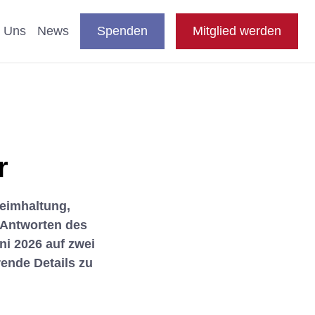
DE
auswählen
Suche
Shop
Presse
FAQ
EN
 Uns
News
Spenden
Mitglied werden
en
nde & Katzen
aftliche Studien
r
 Fachthemen
heimhaltung,
 Antworten des
n
blikationen
i 2026 auf zwei
e
ende Details zu