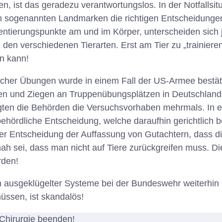
en, ist das geradezu verantwortungslos. In der Notfallsi
sogenannten Landmarken die richtigen Entscheidungen
entierungspunkte am und im Körper, unterscheiden sich 
en verschiedenen Tierarten. Erst am Tier zu „trainieren
n kann!
lcher Übungen wurde in einem Fall der US-Armee bestätig
en und Ziegen an Truppenübungsplätzen in Deutschland 
gten die Behörden die Versuchsvorhaben mehrmals. In ei
behördliche Entscheidung, welche daraufhin gerichtlich b
iner Entscheidung der Auffassung von Gutachtern, dass di
ah sei, dass man nicht auf Tiere zurückgreifen muss. Di
rden!
h ausgeklügelter Systeme bei der Bundeswehr weiterhi
üssen, ist skandalös!