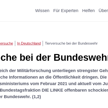
Wissen
Für Experten
Helfen
Über
Pro & Contra
Als Unternehmen helfen
Kosmetik
Krankheit
versuche
In Deutschland
Tierversuche bei der Bundeswehr
eiter
Wissenschaftliche Argumente
Als Förderer/Förderin
Affen, Hu
Wissensch
uche bei der Bundesweh
suche
spenden
Nachteile Tierversuche
Schule
Sonstige
eich der Militärforschung unterliegen strengster Ge
arenz
Vererben
che Informationen an die Öffentlichkeit dringen.
Die
Stellungnahmen
Präventio
Eigene Pu
ministeriums vom Februar 2021 und aktuell vom Jun
Spenden statt Schenken
Geschicht
 Bundestagsfraktion DIE LINKE offenbaren schockier
er Bundeswehr. (1,2)