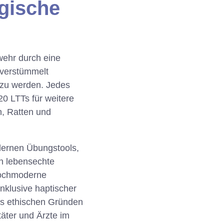
gische
wehr durch eine
 verstümmelt
 zu werden. Jedes
20 LTTs für weitere
, Ratten und
odernen Übungstools,
en lebensechte
hochmoderne
nklusive haptischer
us ethischen Gründen
täter und Ärzte im