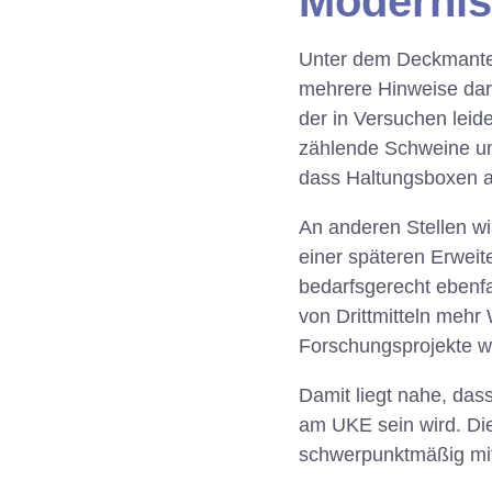
Modernis
Unter dem Deckmantel
mehrere Hinweise dara
der in Versuchen leid
zählende Schweine und
dass Haltungsboxen a
An anderen Stellen wi
einer späteren Erweit
bedarfsgerecht ebenfal
von Drittmitteln meh
Forschungsprojekte we
Damit liegt nahe, das
am UKE sein wird. Di
schwerpunktmäßig mit 