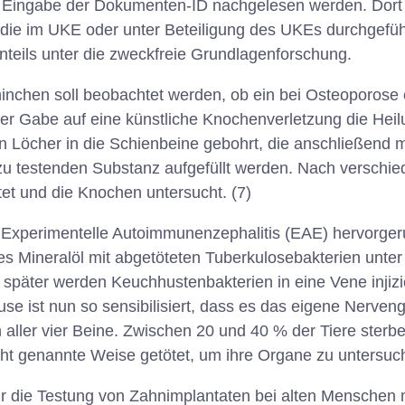
h Eingabe der Dokumenten-ID nachgelesen werden. Dort 
 die im UKE oder unter Beteiligung des UKEs durchgefüh
nteils unter die zweckfreie Grundlagenforschung.
ninchen soll beobachtet werden, ob ein bei Osteoporose
er Gabe auf eine künstliche Knochenverletzung die Heil
 Löcher in die Schienbeine gebohrt, die anschließend 
 zu testenden Substanz aufgefüllt werden. Nach verschi
tet und die Knochen untersucht. (7)
 Experimentelle Autoimmunenzephalitis (EAE) hervorger
es Mineralöl mit abgetöteten Tuberkulosebakterien unter 
 später werden Keuchhustenbakterien in eine Vene injizi
 ist nun so sensibilisiert, dass es das eigene Nerven
ller vier Beine. Zwischen 20 und 40 % der Tiere sterb
ht genannte Weise getötet, um ihre Organe zu untersuch
für die Testung von Zahnimplantaten bei alten Mensche