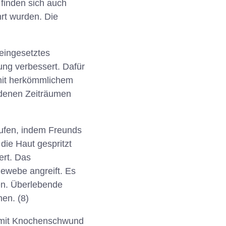
finden sich auch
rt wurden. Die
 eingesetztes
ung verbessert. Dafür
mit herkömmlichem
edenen Zeiträumen
ufen, indem Freunds
die Haut gespritzt
ert. Das
gewebe angreift. Es
en. Überlebende
en. (8)
n mit Knochenschwund