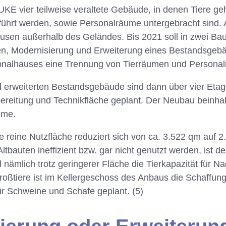
KE vier teilweise veraltete Gebäude, in denen Tiere ge
ührt werden, sowie Personalräume untergebracht sind. 
usen außerhalb des Geländes. Bis 2021 soll in zwei Ba
en, Modernisierung und Erweiterung eines Bestandsge
onalhauses eine Trennung von Tierräumen und Personal
 erweiterten Bestandsgebäude sind dann über vier Etage
bereitung und Technikfläche geplant. Der Neubau beinhal
ume.
e reine Nutzfläche reduziert sich von ca. 3.522 qm auf 
ltbauten ineffizient bzw. gar nicht genutzt werden, ist der
nämlich trotz geringerer Fläche die Tierkapazität für Na
Großtiere ist im Kellergeschoss des Anbaus die Schaffun
r Schweine und Schafe geplant. (5)