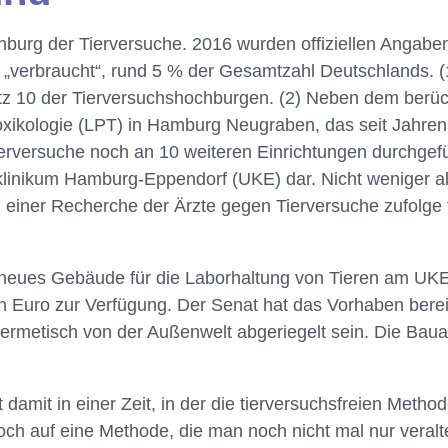
burg der Tierversuche. 2016 wurden offiziellen Angabe
 „verbraucht“, rund 5 % der Gesamtzahl Deutschlands. (
tz 10 der Tierversuchshochburgen. (2) Neben dem berüch
ikologie (LPT) in Hamburg Neugraben, das seit Jahren i
Tierversuche noch an 10 weiteren Einrichtungen durchgefü
tsklinikum Hamburg-Eppendorf (UKE) dar. Nicht weniger al
 einer Recherche der Ärzte gegen Tierversuche zufolge ti
n neues Gebäude für die Laborhaltung von Tieren am UKE
en Euro zur Verfügung. Der Senat hat das Vorhaben bere
ermetisch von der Außenwelt abgeriegelt sein. Die Baua
 damit in einer Zeit, in der die tierversuchsfreien Meth
ch auf eine Methode, die man noch nicht mal nur veralt