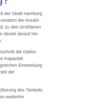
g?
18 der Stadt Hamburg
 sondern die Anzahl
KE zu den Großtieren
 deutet darauf hin,
.
schnitt die Option
ie Kapazität
folgreichen Einwerbung
ahl der
ößerung des Tierleids
so weiterhin