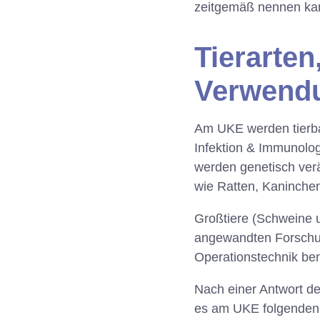
zeitgemäß nennen kan
Tierarten
Verwend
Am UKE werden tierba
Infektion & Immunolog
werden genetisch ve
wie Ratten, Kaninchen
Großtiere (Schweine 
angewandten Forschun
Operationstechnik ben
Nach einer Antwort d
es am UKE folgenden „