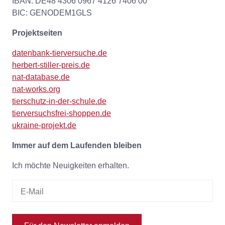
IBAN: DE48 4306 0967 4126 7406 00
BIC: GENODEM1GLS
Projektseiten
datenbank-tierversuche.de
herbert-stiller-preis.de
nat-database.de
nat-works.org
tierschutz-in-der-schule.de
tierversuchsfrei-shoppen.de
ukraine-projekt.de
Immer auf dem Laufenden bleiben
Ich möchte Neuigkeiten erhalten.