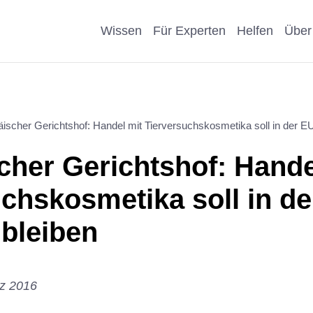
Wissen
Für Experten
Helfen
Über
Pro & Contra
Als Unternehmen helfen
Kosmetik
Krankheit
ischer Gerichtshof: Handel mit Tierversuchskosmetika soll in der EU
eiter
Wissenschaftliche Argumente
Als Förderer/Förderin
Affen, Hu
Wissensch
cher Gerichtshof: Hande
suche
spenden
Nachteile Tierversuche
Schule
Sonstige
uchskosmetika soll in d
arenz
Vererben
 bleiben
Stellungnahmen
Präventio
Spenden statt Schenken
Geschicht
rz 2016