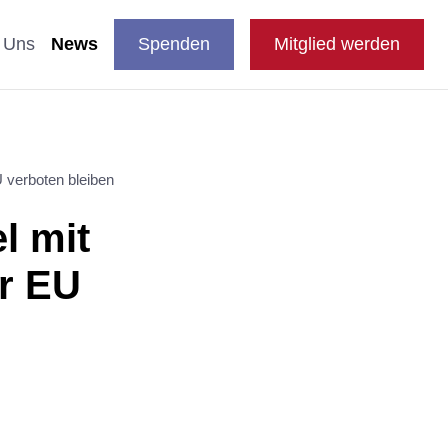
DE
auswählen
Suche
Shop
Presse
FAQ
EN
 Uns
News
Spenden
Mitglied werden
en
 verboten bleiben
nde & Katzen
aftliche Studien
l mit
 Fachthemen
er EU
n
e