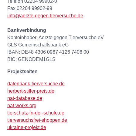
Telefon 02204 99902-0
Fax 02204 99902-99
info@aerzte-gegen-tierversuche.de
Bankverbindung
Kontoinhaber: Aerzte gegen Tierversuche eV
GLS Gemeinschaftsbank eG
IBAN: DE48 4306 0967 4126 7406 00
BIC: GENODEM1GLS
Projektseiten
datenbank-tierversuche.de
herbert-stiller-preis.de
nat-database.de
nat-works.org
tierschutz-in-der-schule.de
tierversuchsfrei-shoppen.de
ukraine-projekt.de