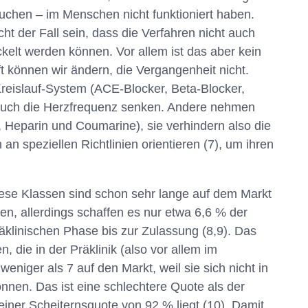
uchen – im Menschen nicht funktioniert haben.
 der Fall sein, dass die Verfahren nicht auch
kelt werden können. Vor allem ist das aber kein
t können wir ändern, die Vergangenheit nicht.
reislauf-System (ACE-Blocker, Beta-Blocker,
se auch die Herzfrequenz senken. Andere nehmen
e, Heparin und Coumarine), sie verhindern also die
an speziellen Richtlinien orientieren (7), um ihren
iese Klassen sind schon sehr lange auf dem Markt
n, allerdings schaffen es nur etwa 6,6 % der
klinischen Phase bis zur Zulassung (8,9). Das
 die in der Präklinik (also vor allem im
niger als 7 auf den Markt, weil sie sich nicht in
nen. Das ist eine schlechtere Quote als der
einer Scheiternsquote von 92 % liegt (10). Damit