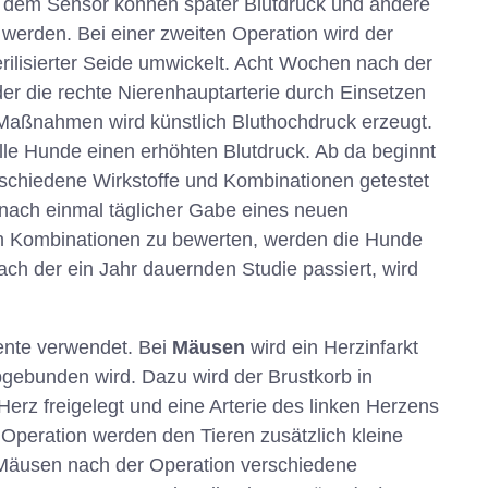
it dem Sensor können später Blutdruck und andere
erden. Bei einer zweiten Operation wird der
erilisierter Seide umwickelt. Acht Wochen nach der
 der die rechte Nierenhauptarterie durch Einsetzen
 Maßnahmen wird künstlich Bluthochdruck erzeugt.
lle Hunde einen erhöhten Blutdruck. Ab da beginnt
schiedene Wirkstoffe und Kombinationen getestet
nach einmal täglicher Gabe eines neuen
en Kombinationen zu bewerten, werden die Hunde
ch der ein Jahr dauernden Studie passiert, wird
mente verwendet. Bei
Mäusen
wird ein Herzinfarkt
gebunden wird. Dazu wird der Brustkorb in
Herz freigelegt und eine Arterie des linken Herzens
peration werden den Tieren zusätzlich kleine
n Mäusen nach der Operation verschiedene