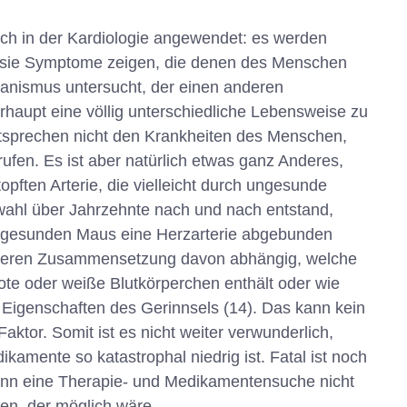
ch in der Kardiologie angewendet: es werden
it sie Symptome zeigen, die denen des Menschen
ganismus untersucht, der einen anderen
rhaupt eine völlig unterschiedliche Lebensweise zu
tsprechen nicht den Krankheiten des Menschen,
fen. Es ist aber natürlich etwas ganz Anderes,
pften Arterie, die vielleicht durch ungesunde
ahl über Jahrzehnte nach und nach entstand,
en, gesunden Maus eine Herzarterie abgebunden
ist deren Zusammensetzung davon abhängig, welche
ote oder weiße Blutkörperchen enthält oder wie
ie Eigenschaften des Gerinnsels (14). Das kann kein
Faktor. Somit ist es nicht weiter verwunderlich,
kamente so katastrophal niedrig ist. Fatal ist noch
kann eine Therapie- und Medikamentensuche nicht
gen, der möglich wäre.