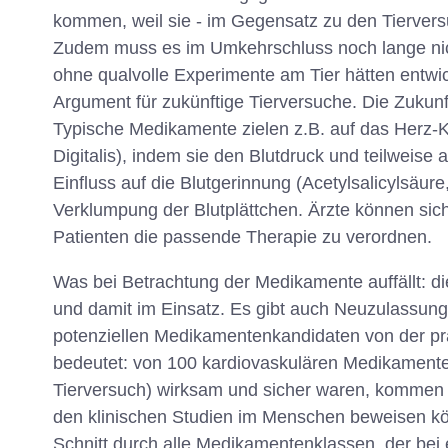
kommen, weil sie - im Gegensatz zu den Tiervers
Zudem muss es im Umkehrschluss noch lange nicht
ohne qualvolle Experimente am Tier hätten entwic
Argument für zukünftige Tierversuche. Die Zukunf
Typische Medikamente zielen z.B. auf das Herz-K
Digitalis), indem sie den Blutdruck und teilwei
Einfluss auf die Blutgerinnung (Acetylsalicylsäur
Verklumpung der Blutplättchen. Ärzte können sich 
Patienten die passende Therapie zu verordnen.
Was bei Betrachtung der Medikamente auffällt: d
und damit im Einsatz. Es gibt auch Neuzulassunge
potenziellen Medikamentenkandidaten von der prä
bedeutet: von 100 kardiovaskulären Medikamenten,
Tierversuch) wirksam und sicher waren, kommen we
den klinischen Studien im Menschen beweisen kön
Schnitt durch alle Medikamentenklassen, der bei 