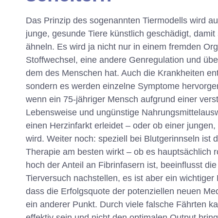
Das Prinzip des sogenannten Tiermodells wird au
junge, gesunde Tiere künstlich geschädigt, dam
ähneln. Es wird ja nicht nur in einem fremden Or
Stoffwechsel, eine andere Genregulation und übe
dem des Menschen hat. Auch die Krankheiten en
sondern es werden einzelne Symptome hervorgeru
wenn ein 75-jähriger Mensch aufgrund einer versto
Lebensweise und ungünstige Nahrungsmittelausw
einen Herzinfarkt erleidet – oder ob einer jung
wird. Weiter noch: speziell bei Blutgerinnseln 
Therapie am besten wirkt – ob es hauptsächlich r
hoch der Anteil an Fibrinfasern ist, beeinflusst d
Tierversuch nachstellen, es ist aber ein wichtiger 
dass die Erfolgsquote der potenziellen neuen Medi
ein anderer Punkt. Durch viele falsche Fährten 
effektiv sein und nicht den optimalen Output brin