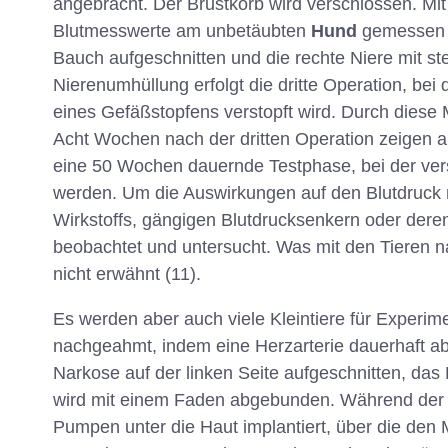
angebracht. Der Brustkorb wird verschlossen. M
Blutmesswerte am unbetäubten
Hund
gemessen w
Bauch aufgeschnitten und die rechte Niere mit st
Nierenumhüllung erfolgt die dritte Operation, bei
eines Gefäßstopfens verstopft wird. Durch diese
Acht Wochen nach der dritten Operation zeigen a
eine 50 Wochen dauernde Testphase, bei der ver
werden. Um die Auswirkungen auf den Blutdruck 
Wirkstoffs, gängigen Blutdrucksenkern oder der
beobachtet und untersucht. Was mit den Tieren na
nicht erwähnt (11).
Es werden aber auch viele Kleintiere für Experi
nachgeahmt, indem eine Herzarterie dauerhaft ab
Narkose auf der linken Seite aufgeschnitten, das 
wird mit einem Faden abgebunden. Während der O
Pumpen unter die Haut implantiert, über die de