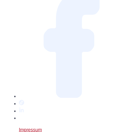
TikTok
LinkedIn
Twitter
/
Impressum
X