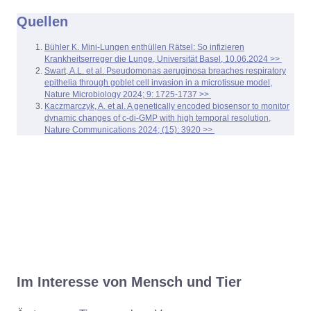
Quellen
Bühler K. Mini-Lungen enthüllen Rätsel: So infizieren
Krankheitserreger die Lunge, Universität Basel, 10.06.2024 >>
Swart, A.L. et al. Pseudomonas aeruginosa breaches respiratory
epithelia through goblet cell invasion in a microtissue model,
Nature Microbiology 2024; 9: 1725-1737 >>
Kaczmarczyk, A. et al. A genetically encoded biosensor to monitor
dynamic changes of c-di-GMP with high temporal resolution,
Nature Communications 2024; (15): 3920 >>
Im Interesse von Mensch und Tier