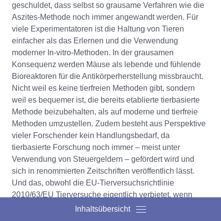
geschuldet, dass selbst so grausame Verfahren wie die
Aszites-Methode noch immer angewandt werden. Für
viele Experimentatoren ist die Haltung von Tieren
einfacher als das Erlernen und die Verwendung
moderner In-vitro-Methoden. In der grausamen
Konsequenz werden Mäuse als lebende und fühlende
Bioreaktoren für die Antikörperherstellung missbraucht.
Nicht weil es keine tierfreien Methoden gibt, sondern
weil es bequemer ist, die bereits etablierte tierbasierte
Methode beizubehalten, als auf moderne und tierfreie
Methoden umzustellen. Zudem besteht aus Perspektive
vieler Forschender kein Handlungsbedarf, da
tierbasierte Forschung noch immer – meist unter
Verwendung von Steuergeldern – gefördert wird und
sich in renommierten Zeitschriften veröffentlich lässt.
Und das, obwohl die EU-Tierversuchsrichtlinie
2010/63/EU Tierversuche eigentlich verbietet, wenn
gleichwertige tierversuchsfreie Methoden verfügbar sind
Inhaltsübersicht
(2).