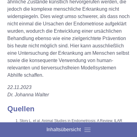
ähnliche Zustände künstlich hervorgerufen werden, die
jedoch die komplexe menschliche Erkrankung nicht
widerspiegeln. Dies wiegt umso schwerer, als dass noch
nicht einmal die Ursachen der Endometriose aufgeklärt
wurden, wodurch die Entwicklung einer ursächlichen
Behandlung ebenso wie eine zielgerichtete Prävention
bis heute nicht möglich sind. Hier kann ausschließlich
eine Untersuchung der Erkrankung am Menschen selbst
sowie die konsequente Verwendung von human-
relevanten und tierversuchsfreien Modellsystemen
Abhilfe schaffen.
22.11.2023
Dr. Johanna Walter
Quellen
Story L. et al. Animal Studies in Endometriosis: A Review. ILAR
Journal 2004; 45(2):132–138
Inhaltsübersicht
Sasson I.E. et al.
Stem Cells and the Pathogenesis of
Endometriosis
. Annals of the New York Academy of Sciences