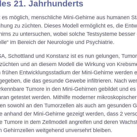
des 21. Jahrhunderts
st es möglich, menschliche Mini-Gehirne aus humanen St
hung zu züchten. Dieses Modell ermöglicht es, die Entw
irns zu untersuchen, wobei solche Testsysteme besser g
lle“ im Bereich der Neurologie und Psychiatrie.
A, Schottland und Konstanz ist es nun gelungen, Tumore
u züchten und an diesem Modell die Wirkung von Krebs
m frühen Entwicklungsstadium der Mini-Gehirne werden e
ugegeben, die das gesunde Gewebe infiltrieren. Nach 
erkennbare Tumore in den Mini-Gehirnen gebildet und e
an getestet werden. Mithilfe moderner mikroskopischer 
gen sowohl an den Tumorzellen als auch am gesunden 
e anhand der Mini-Gehirne gezeigt werden, dass 2 vers
e Tumore in dem Zellmodell angreifen und deren Wac
 Gehirnzellen weitgehend unversehrt bleiben.