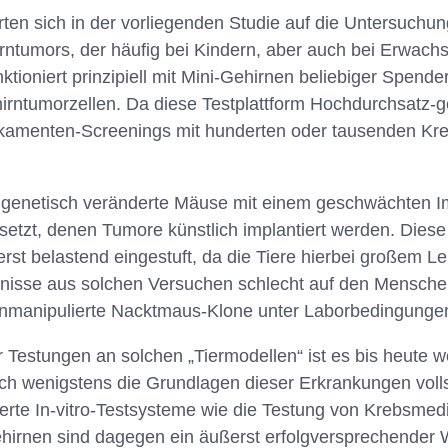
rten sich in der vorliegenden Studie auf die Untersuchu
rntumors, der häufig bei Kindern, aber auch bei Erwac
tioniert prinzipiell mit Mini-Gehirnen beliebiger Spender
irntumorzellen. Da diese Testplattform Hochdurchsatz-g
ikamenten-Screenings mit hunderten oder tausenden K
g genetisch veränderte Mäuse mit einem geschwächten 
etzt, denen Tumore künstlich implantiert werden. Diese
rst belastend eingestuft, da die Tiere hierbei großem Le
nisse aus solchen Versuchen schlecht auf den Menschen
enmanipulierte Nacktmaus-Klone unter Laborbedingunge
r Testungen an solchen „Tiermodellen“ ist es bis heute 
ch wenigstens die Grundlagen dieser Erkrankungen volls
erte In-vitro-Testsysteme wie die Testung von Krebsme
hirnen sind dagegen ein äußerst erfolgversprechender 