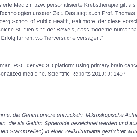
erte Medizin bzw. personalisierte Krebstherapie gilt als
Technologien unserer Zeit. Das sagt auch Prof. Thomas
erg School of Public Health, Baltimore, der diese For
„Solche Studien sind der Beweis, dass moderne humanbas
Erfolg führen, wo Tierversuche versagen.“
man iPSC-derived 3D platform using primary brain cancer
nalized medicine. Scientific Reports 2019; 9: 1407
irne, die Gehirntumore entwickeln. Mikroskopische Auf
uren, die als Gehirn-Spheroide bezeichnet werden und 
nten Stammzellen) in einer Zellkulturplatte gezüchtet wur