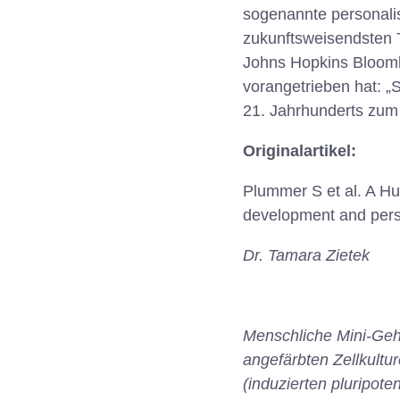
sogenannte personalisi
zukunftsweisendsten 
Johns Hopkins Bloomb
vorangetrieben hat: 
21. Jahrhunderts zum 
Originalartikel:
Plummer S et al. A Hu
development and perso
Dr. Tamara Zietek
Menschliche Mini-Geh
angefärbten Zellkult
(induzierten pluripote