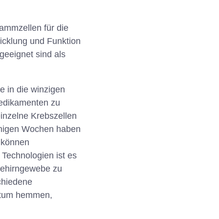
ammzellen für die
icklung und Funktion
eeignet sind als
 in die winzigen
medikamenten zu
inzelne Krebszellen
wenigen Wochen haben
s können
Technologien ist es
Gehirngewebe zu
chiedene
hstum hemmen,