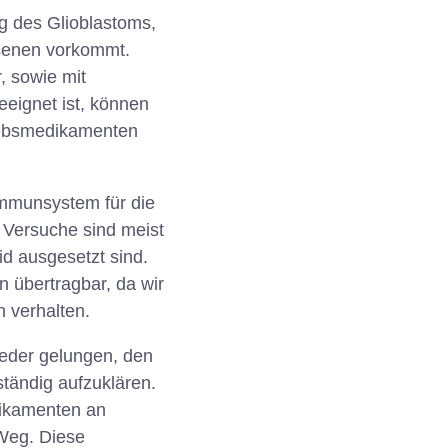
ng des Glioblastoms,
hsenen vorkommt.
, sowie mit
eeignet ist, können
rebsmedikamenten
Immunsystem für die
 Versuche sind meist
id ausgesetzt sind.
 übertragbar, da wir
n verhalten.
weder gelungen, den
tändig aufzuklären.
dikamenten an
Weg. Diese