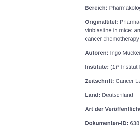
Bereich:
Pharmakolog
Originaltitel:
Pharmaco
vinblastine in mice: a
cancer chemotherapy
Autoren:
Ingo Mucken
Institute:
(1)* Instit
Zeitschrift:
Cancer Le
Land:
Deutschland
Art der Veröffentlic
Dokumenten-ID:
638