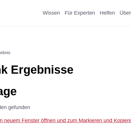
Wissen
Für Experten
Helfen
Über
Pro & Contra
Als Unternehmen helfen
Kosmetik
Krankheit
ebnis
eiter
Wissenschaftliche Argumente
Als Förderer/Förderin
Affen, Hu
Wissensch
k Ergebnisse
suche
spenden
Nachteile Tierversuche
Schule
Sonstige
arenz
Vererben
age
Stellungnahmen
Präventio
Eigene Pu
Spenden statt Schenken
den gefunden
Geschicht
 in neuem Fenster öffnen und zum Markieren und Kopieren