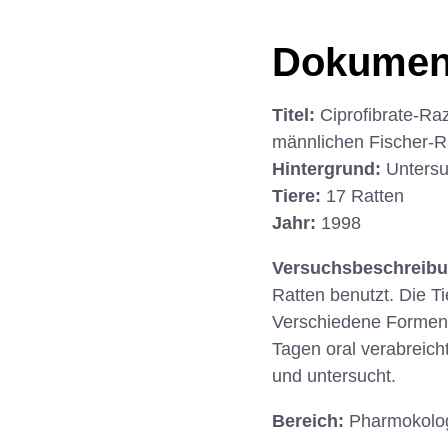
Dokumen
Titel:
Ciprofibrate-R
männlichen Fischer-R
Hintergrund:
Untersu
Tiere:
17 Ratten
Jahr:
1998
Versuchsbeschreib
Ratten benutzt. Die T
Verschiedene Formen 
Tagen oral verabreic
und untersucht.
Bereich:
Pharmokolog