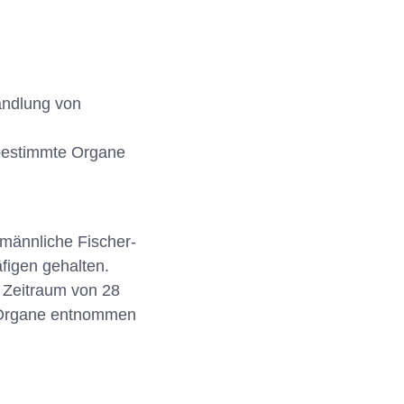
andlung von
 bestimmte Organe
 männliche Fischer-
figen gehalten.
 Zeitraum von 28
e Organe entnommen