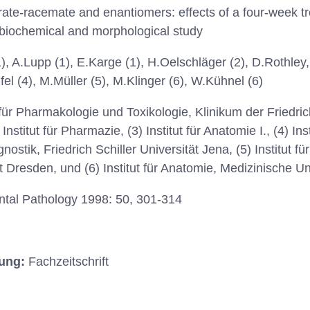
brate-racemate and enantiomers: effects of a four-week 
A biochemical and morphological study
), A.Lupp (1), E.Karge (1), H.Oelschläger (2), D.Rothley
fel (4), M.Müller (5), M.Klinger (6), W.Kühnel (6)
t für Pharmakologie und Toxikologie, Klinikum der Friedric
nstitut für Pharmazie, (3) Institut für Anatomie I., (4) Inst
stik, Friedrich Schiller Universität Jena, (5) Institut fü
 Dresden, und (6) Institut für Anatomie, Medizinische Un
tal Pathology 1998: 50, 301-314
hung:
Fachzeitschrift