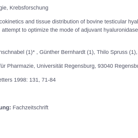
ie, Krebsforschung
kinetics and tissue distribution of bovine testicular hy
n attempt to optimize the mode of adjuvant hyaluronidase
schnabel (1)* , Günther Bernhardt (1), Thilo Spruss (1)
ut für Pharmazie, Universität Regensburg, 93040 Regensb
tters 1998: 131, 71-84
hung:
Fachzeitschrift