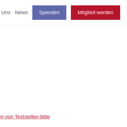
DE
auswählen
Suche
Shop
Presse
FAQ
EN
 Uns
News
Spenden
Mitglied werden
en
nde & Katzen
aftliche Studien
 Fachthemen
n
blikationen
e
 von Textstellen bitte