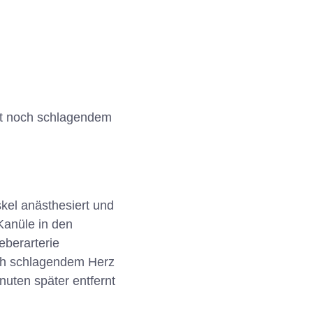
it noch schlagendem
skel anästhesiert und
 Kanüle in den
eberarterie
och schlagendem Herz
nuten später entfernt