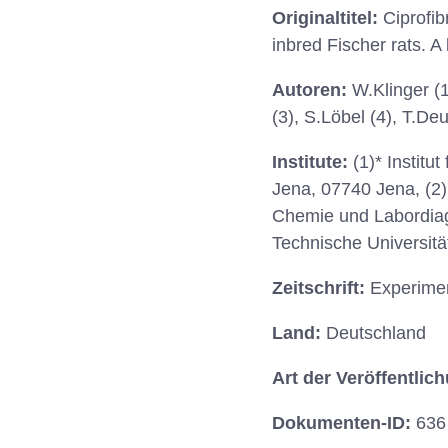
Originaltitel:
Ciprofi
inbred Fischer rats. 
Autoren:
W.Klinger (1
(3), S.Löbel (4), T.Deu
Institute:
(1)* Institu
Jena, 07740 Jena, (2) I
Chemie und Labordiagno
Technische Universität
Zeitschrift:
Experimen
Land:
Deutschland
Art der Veröffentlic
Dokumenten-ID:
636