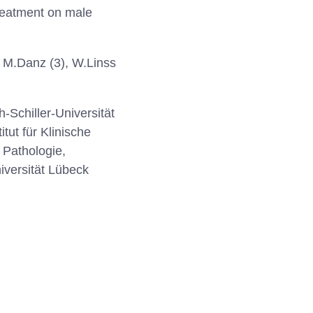
treatment on male
, M.Danz (3), W.Linss
h-Schiller-Universität
itut für Klinische
r Pathologie,
iversität Lübeck