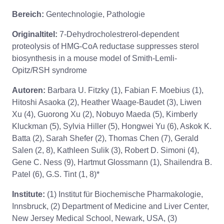
Bereich:
Gentechnologie, Pathologie
Originaltitel:
7-Dehydrocholestrerol-dependent
proteolysis of HMG-CoA reductase suppresses sterol
biosynthesis in a mouse model of Smith-Lemli-
Opitz/RSH syndrome
Autoren:
Barbara U. Fitzky (1), Fabian F. Moebius (1),
Hitoshi Asaoka (2), Heather Waage-Baudet (3), Liwen
Xu (4), Guorong Xu (2), Nobuyo Maeda (5), Kimberly
Kluckman (5), Sylvia Hiller (5), Hongwei Yu (6), Askok K.
Batta (2), Sarah Shefer (2), Thomas Chen (7), Gerald
Salen (2, 8), Kathleen Sulik (3), Robert D. Simoni (4),
Gene C. Ness (9), Hartmut Glossmann (1), Shailendra B.
Patel (6), G.S. Tint (1, 8)*
Institute:
(1) Institut für Biochemische Pharmakologie,
Innsbruck, (2) Department of Medicine and Liver Center,
New Jersey Medical School, Newark, USA, (3)