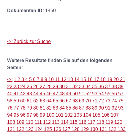
Dokumenten-ID:
1460
<< Zurück zur Suche
Weitere Resultate finden Sie auf den folgenden
Seiten:
<<
1
2
3
4
5
6
7
8
9
10
11
12
13
14
15
16
17
18
19
20
21
22
23
24
25
26
27
28
29
30
31
32
33
34
35
36
37
38
39
40
41
42
43
44
45
46
47
48
49
50
51
52
53
54
55
56
57
58
59
60
61
62
63
64
65
66
67
68
69
70
71
72
73
74
75
76
77
78
79
80
81
82
83
84
85
86
87
88
89
90
91
92
93
94
95
96
97
98
99
100
101
102
103
104
105
106
107
108
109
110
111
112
113
114
115
116
117
118
119
120
121
122
123
124
125
126
127
128
129
130
131
132
133