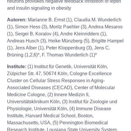
neurons provokes negative feedback inhibition of leptin
and insulin signaling in obesity
Autoren:
Marianne B. Ernst (1), Claudia M. Wunderlich
(1), Simon Hess (3), Moritz Paehler (3), Andrea Mesaros
(1), Sergei B. Koralov (4), Andre Kleinridders (1),
Andreas Husch (3), Heike Münzberg (5), Brigitte Hampel
(1), Jens Alber (1), Peter Kloppenburg (3), Jens C.
Brüning (1,2,6)*, F. Thomas Wunderlich (1)*
Institute:
(1) Institut für Genetik, Universität Köln,
Zülpicher Str. 47, 50674 Köln, Cologne Excellence
Cluster on Cellular Stress Responses in Aging-
Associated Diseases (CECAD), Center of Molecular
Medicine Cologne, (2) Innere Medizin II,
Universitätsklinikum Köln, (3) Institut für Zoologie und
Physiologie, Universität Köln, (4) Immune Disease
Institute, Harvard Medical School, Boston,
Massachusetts, USA, (5) Pennington Biomedical
Research Institute, Lousiana State University System,